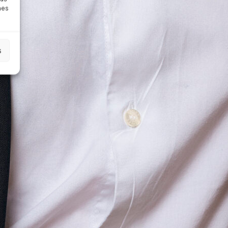
nes
s