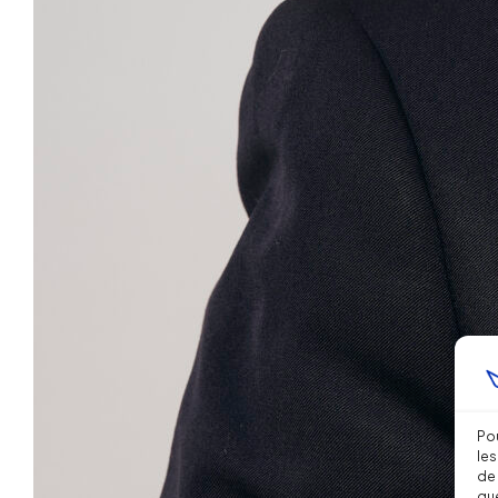
Pou
les
de 
que