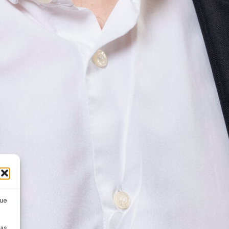
que
pas