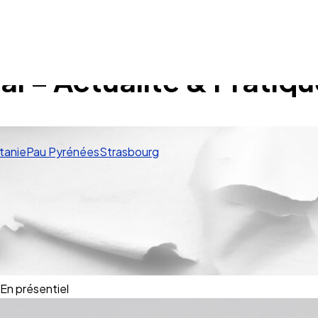
al – Actualité & Pratiqu
tanie
Pau Pyrénées
Strasbourg
En présentiel