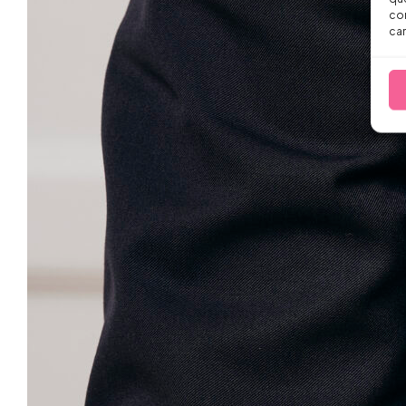
con
car