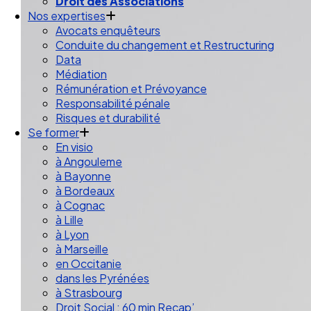
Droit des Associations
Nos expertises
Avocats enquêteurs
Conduite du changement et Restructuring
Data
Médiation
Rémunération et Prévoyance
Responsabilité pénale
Risques et durabilité
Se former
En visio
à Angouleme
à Bayonne
à Bordeaux
à Cognac
à Lille
à Lyon
à Marseille
en Occitanie
dans les Pyrénées
à Strasbourg
Droit Social : 60 min Recap’