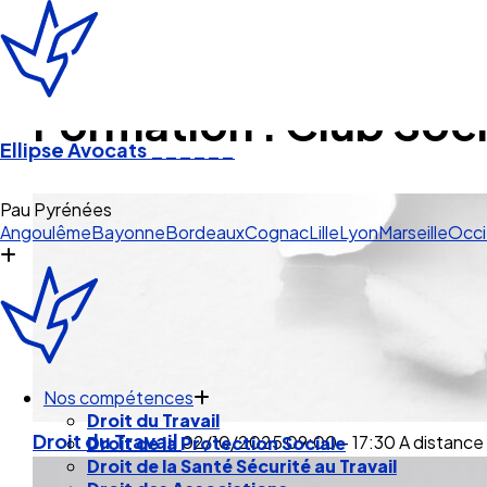
Formation : Club Soci
Ellipse Avocats
______
Bordea
Angoulême
Bayonne
Bordeaux
Cognac
Lille
Lyon
Marseille
Occi
Nos compétences
Droit du Travail
Droit du Travail
02/10/2025
09:00 - 17:30
A distance
Droit de la Protection Sociale
Droit de la Santé Sécurité au Travail