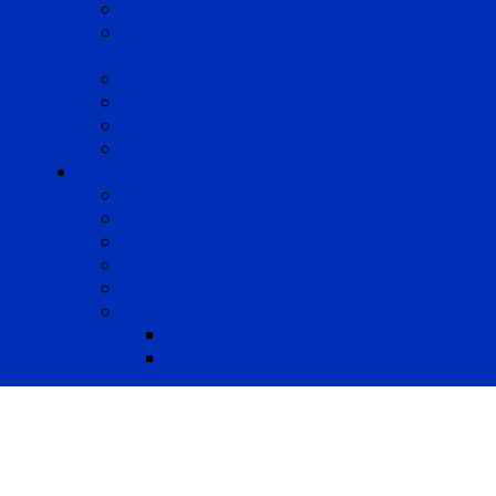
Avocats enquêteurs
Conduite du changement et
Restructuring
Médiation
Rémunération et Prévoyance
Responsabilité pénale
Risques et durabilité
A propos
Mentions légales
Gestion des cookies
Données personnelles
Règlement Qualiopi
Certificat Qualiopi
Nous suivre
LinkedIn
Newsletter