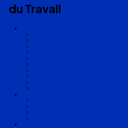
du Travail
Cabinets
Angoulême
Bayonne
Bordeaux
Cognac
Lille
Lyon
Marseille
Occitanie
Pyrénées
Strasbourg
Compétences
Droit du Travail
Droit de la Protection Sociale
Droit Santé Sécurité au Travail
Droit des Associations
Expertises