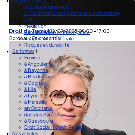
Droit des Associations
Nos expertises
Avocats enquêteurs
Conduite du changement et Restructuring
Data
Droit du Travail
12/09/2025
09:00 - 17:00
Médiation
Bordeaux
En présentiel
Rémunération et Prévoyance
Responsabilité pénale
Risques et durabilité
Se former
En visio
à Angouleme
à Bayonne
à Bordeaux
à Cognac
à Lille
à Lyon
à Marseille
en Occitanie
dans les Pyrénées
à Strasbourg
Droit Social : 60 min Recap’