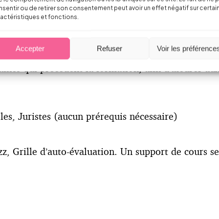
sentir ou de retirer son consentement peut avoir un effet négatif sur certai
ntielles
actéristiques et fonctions.
es clients
Accepter
Refuser
Voir les préférence
aines qui précèdent la formation, afin d’assurer a
s, Juristes (aucun prérequis nécessaire)
, Grille d’auto-évaluation. Un support de cours se