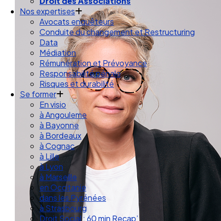
Droit des Associations
Nos expertises
Avocats enquêteurs
Conduite du changement et Restructuring
Data
Médiation
Rémunération et Prévoyance
Responsabilité pénale
Risques et durabilité
Se former
En visio
à Angouleme
à Bayonne
à Bordeaux
à Cognac
à Lille
à Lyon
à Marseille
en Occitanie
dans les Pyrénées
à Strasbourg
Droit Social : 60 min Recap’