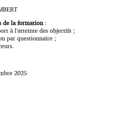
IMBERT
s de la formation
:
t à l’atteinte des objectifs ;
on par questionnaire ;
ceurs.
embre 2025