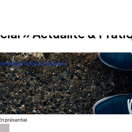
ial » Actualité & Prati
tanie
Pau Pyrénées
Strasbourg
En présentiel