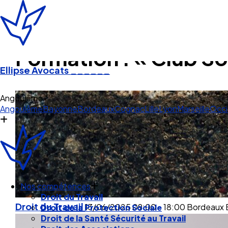
Formation : « Club Soc
Ellipse Avocats
______
Angoulême
Angoulême
Bayonne
Bordeaux
Cognac
Lille
Lyon
Marseille
Occi
Nos compétences
Droit du Travail
Droit du Travail
13/06/2025
09:00 - 18:00
Bordeaux
Droit de la Protection Sociale
Droit de la Santé Sécurité au Travail