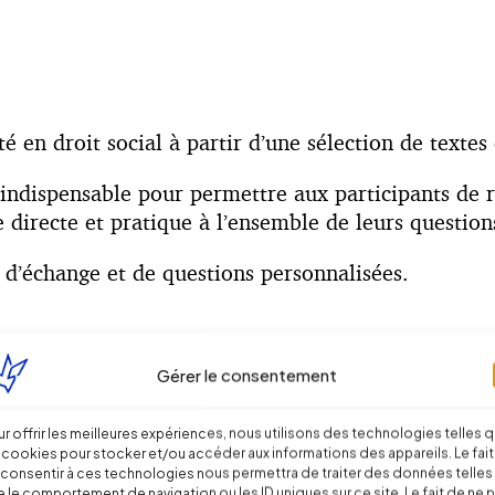
té en droit social à partir d’une sélection de textes
indispensable pour permettre aux participants de r
irecte et pratique à l’ensemble de leurs questions 
 d’échange et de questions personnalisées.
 et jurisprudentielles ;
Gérer le consentement
os pratiques ;
reprise ou pour ses clients.
r offrir les meilleures expériences, nous utilisons des technologies telles 
 cookies pour stocker et/ou accéder aux informations des appareils. Le fait
consentir à ces technologies nous permettra de traiter des données telles
 le comportement de navigation ou les ID uniques sur ce site. Le fait de ne 