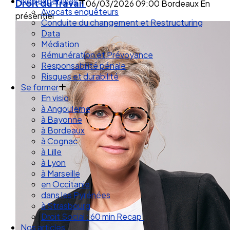
Droit des Associations
Droit du Travail
06/03/2026
09:00
Bordeaux
En
Nos expertises
présentiel
Avocats enquêteurs
Conduite du changement et Restructuring
Data
Médiation
Rémunération et Prévoyance
Responsabilité pénale
Risques et durabilité
Se former
En visio
à Angouleme
à Bayonne
à Bordeaux
à Cognac
à Lille
à Lyon
à Marseille
en Occitanie
dans les Pyrénées
à Strasbourg
Droit Social : 60 min Recap’