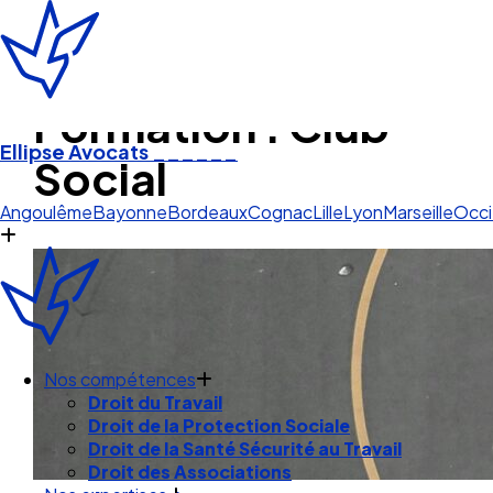
Formation : Club
Ellipse Avocats
______
Social
Pau Pyrénées
Angoulême
Bayonne
Bordeaux
Cognac
Lille
Lyon
Marseille
Occi
Nos compétences
Droit du Travail
Droit de la Protection Sociale
Droit de la Santé Sécurité au Travail