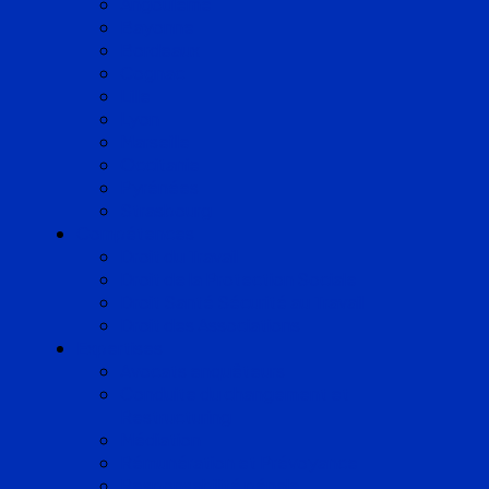
Angoulême
Bayonne
Bordeaux
Cognac
Lille
Lyon
Marseille
Occitanie
Pyrénées
Strasbourg
Compétences
Droit du Travail
Droit de la Protection Sociale
Droit Santé Sécurité au Travail
Droit des Associations
Expertises
Avocats enquêteurs
Conduite du changement et
Restructuring
Médiation
Rémunération et Prévoyance
Responsabilité pénale