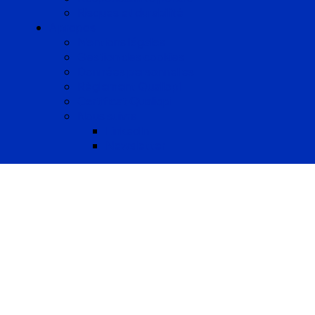
Risques et durabilité
A propos
Mentions légales
Gestion des cookies
Données personnelles
Règlement Qualiopi
Certificat Qualiopi
Nous suivre
LinkedIn
Newsletter