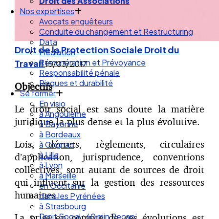
Droit des Associations
Nos expertises
Avocats enquêteurs
Conduite du changement et Restructuring
Data
Droit de la Protection Sociale
Droit du
Médiation
Rémunération et Prévoyance
Travail
15/03/2017
Responsabilité pénale
Risques et durabilité
Objectifs
Se former
En visio
Le droit social est sans doute la matière
à Angouleme
juridique la plus dense et la plus évolutive.
à Bayonne
à Bordeaux
Lois, décrets, règlements, circulaires
à Cognac
à Lille
d’application, jurisprudence, conventions
à Lyon
collectives, sont autant de sources de droit
à Marseille
qui influent sur la gestion des ressources
en Occitanie
humaines.
dans les Pyrénées
à Strasbourg
La prise en compte de ces évolutions est
Droit Social : 60 min Recap’