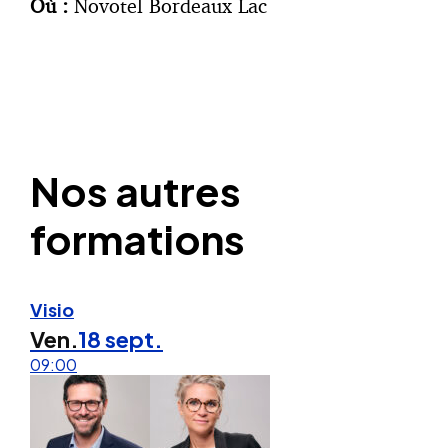
Où :
Novotel Bordeaux Lac
Nos autres
formations
Visio
Ven.
18 sept.
09:00