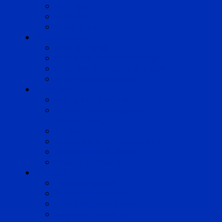
Occitanie
Pyrénées
Strasbourg
Compétences
Droit du Travail
Droit de la Protection Sociale
Droit Santé Sécurité au Travail
Droit des Associations
Expertises
Avocats enquêteurs
Conduite du changement et
Restructuring
Médiation
Rémunération et Prévoyance
Responsabilité pénale
Risques et durabilité
A propos
Mentions légales
Gestion des cookies
Données personnelles
Règlement Qualiopi