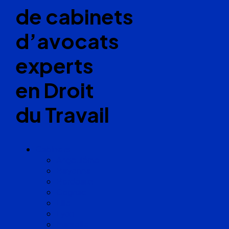
de cabinets
d’avocats
experts
en Droit
du Travail
Cabinets
Angoulême
Bayonne
Bordeaux
Cognac
Lille
Lyon
Marseille