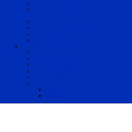
Avocats enquêteurs
Conduite du changement et
Restructuring
Médiation
Rémunération et Prévoyance
Responsabilité pénale
Risques et durabilité
A propos
Mentions légales
Gestion des cookies
Données personnelles
Règlement Qualiopi
Certificat Qualiopi
Nous suivre
LinkedIn
Newsletter