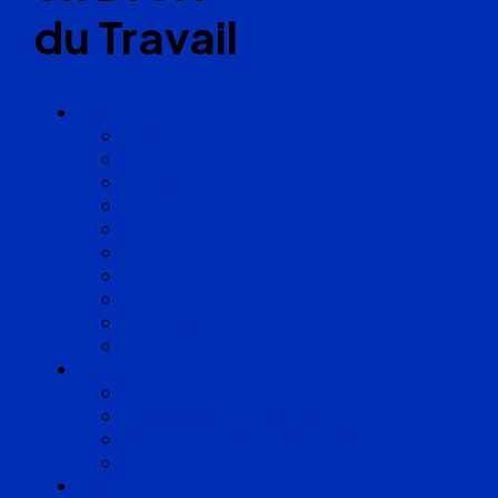
du Travail
Cabinets
Angoulême
Bayonne
Bordeaux
Cognac
Lille
Lyon
Marseille
Occitanie
Pyrénées
Strasbourg
Compétences
Droit du Travail
Droit de la Protection Sociale
Droit Santé Sécurité au Travail
Droit des Associations
Expertises