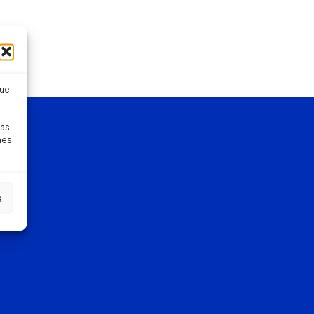
que
pas
nes
s