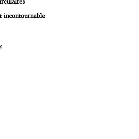
irculaires
 et incontournable
s