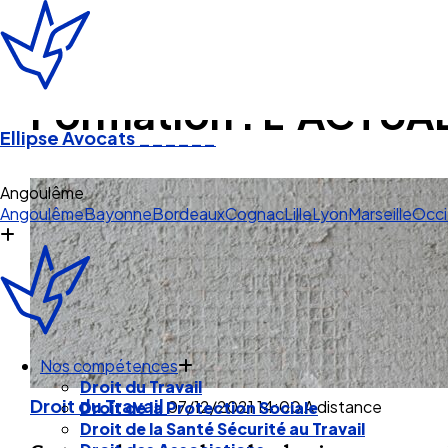
Formation : L’ACTUA
Ellipse Avocats
______
An
Angoulême
Bayonne
Bordeaux
Cognac
Lille
Lyon
Marseille
Occi
Nos compétences
Droit du Travail
Droit du Travail
07/12/2021
14:00
A distance
Droit de la Protection Sociale
Droit de la Santé Sécurité au Travail