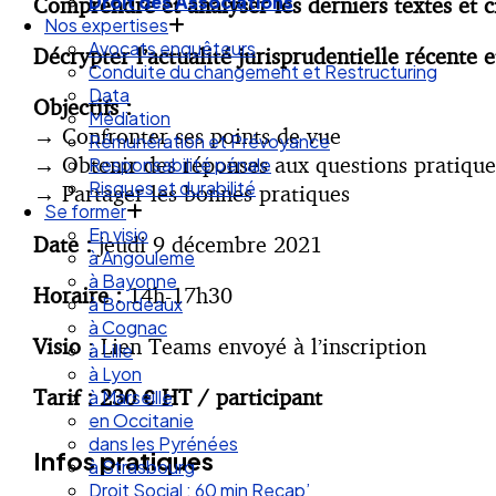
Droit des Associations
Comprendre et analyser les derniers textes et c
Nos expertises
Avocats enquêteurs
Décrypter l’actualité jurisprudentielle récente
Conduite du changement et Restructuring
Data
Objectifs :
Médiation
→
Confronter ses points de vue
Rémunération et Prévoyance
→
Obtenir des réponses aux questions pratique
Responsabilité pénale
Risques et durabilité
→
Partager les bonnes pratiques
Se former
En visio
Date :
jeudi 9 décembre 2021
à Angouleme
à Bayonne
Horaire :
14h-17h30
à Bordeaux
à Cognac
Visio
: Lien Teams envoyé à l’inscription
à Lille
à Lyon
Tarif : 230 € HT / participant
à Marseille
en Occitanie
dans les Pyrénées
Infos pratiques
à Strasbourg
Droit Social : 60 min Recap’