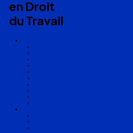
en Droit
du Travail
Cabinets
Angoulême
Bayonne
Bordeaux
Cognac
Lille
Lyon
Marseille
Occitanie
Pyrénées
Strasbourg
Compétences
Droit du Travail
Droit de la Protection Sociale
Droit Santé Sécurité au Travail