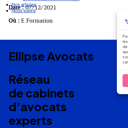
Nos articles
Date :
07/12/2021
Nous suivre
Où :
E Formation
Pou
les
de 
Ellipse Avocats
que
con
car
Réseau
de cabinets
d’avocats
experts