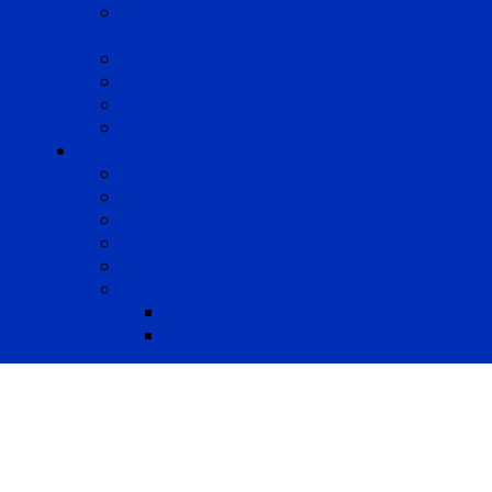
Conduite du changement et
Restructuring
Médiation
Rémunération et Prévoyance
Responsabilité pénale
Risques et durabilité
A propos
Mentions légales
Gestion des cookies
Données personnelles
Règlement Qualiopi
Certificat Qualiopi
Nous suivre
LinkedIn
Newsletter