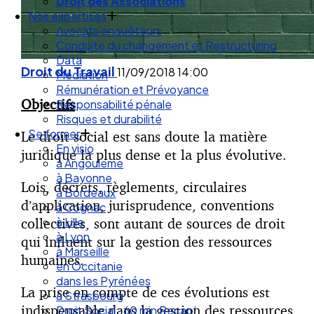
Nos expertises
Avocats enquêteurs
Conduite du changement et Restructuring
Data
Médiation
Droit du Travail
11/09/2018
14:00
Rémunération et Prévoyance
Responsabilité pénale
Objectifs
Risques et durabilité
Se former
En visio
Le droit social est sans doute la matière
à Angouleme
juridique la plus dense et la plus évolutive.
à Bayonne
à Bordeaux
Lois, décrets, règlements, circulaires
à Cognac
d’application, jurisprudence, conventions
à Lille
collectives, sont autant de sources de droit
à Lyon
à Marseille
qui influent sur la gestion des ressources
en Occitanie
humaines.
dans les Pyrénées
à Strasbourg
La prise en compte de ces évolutions est
Droit Social : 60 min Recap’
indispensable dans la gestion des ressources
Nos articles