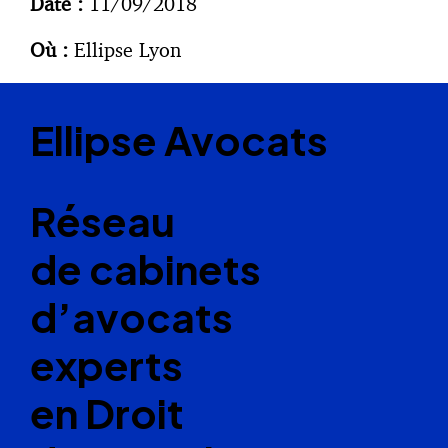
Date :
11/09/2018
Où :
Ellipse Lyon
Ellipse Avocats
Réseau
de cabinets
d’avocats
experts
en Droit