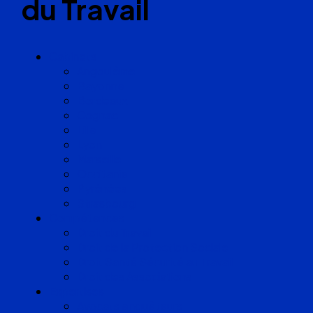
du Travail
Cabinets
Angoulême
Bayonne
Bordeaux
Cognac
Lille
Lyon
Marseille
Occitanie
Pyrénées
Strasbourg
Compétences
Droit du Travail
Droit de la Protection Sociale
Droit Santé Sécurité au Travail
Droit des Associations
Expertises
Avocats enquêteurs