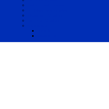
Gestion des cookies
Données personnelles
Règlement Qualiopi
Certificat Qualiopi
Nous suivre
LinkedIn
Newsletter