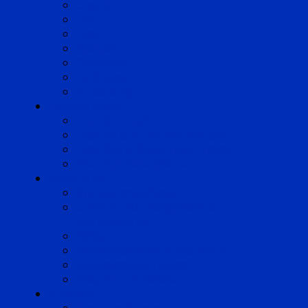
Cognac
Lille
Lyon
Marseille
Occitanie
Pyrénées
Strasbourg
Compétences
Droit du Travail
Droit de la Protection Sociale
Droit Santé Sécurité au Travail
Droit des Associations
Expertises
Avocats enquêteurs
Conduite du changement et
Restructuring
Médiation
Rémunération et Prévoyance
Responsabilité pénale
Risques et durabilité
A propos
Mentions légales