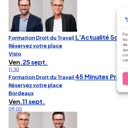
Pou
L’Actualité Social
Formation Droit du Travail
les
Réservez votre place
de 
que
Visio
con
car
Ven.
25 sept.
11:30
45 Minutes Prati
Formation Droit du Travail
Réservez votre place
Bordeaux
Ven.
11 sept.
09:00