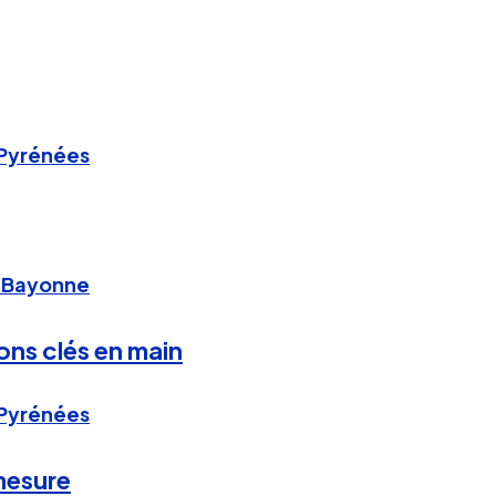
 Pyrénées
, Bayonne
ons clés en main
 Pyrénées
mesure