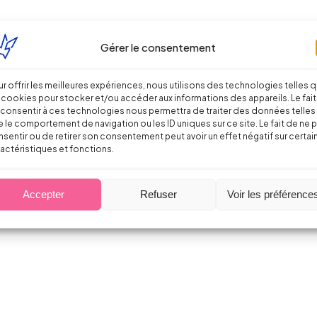
Gérer le consentement
r offrir les meilleures expériences, nous utilisons des technologies telles 
e > Focus sur la Paie
 cookies pour stocker et/ou accéder aux informations des appareils. Le fait
consentir à ces technologies nous permettra de traiter des données telles
 le comportement de navigation ou les ID uniques sur ce site. Le fait de ne 
sentir ou de retirer son consentement peut avoir un effet négatif sur certai
actéristiques et fonctions.
que
Accepter
Refuser
Voir les préférence