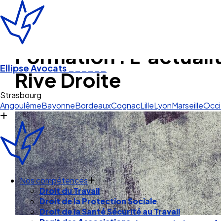
Formation : L’actuali
Ellipse Avocats
______
Rive Droite
Angoulême
Bayonne
Bordeaux
Cognac
Lille
Lyon
Marseille
Occi
Nos compétences
Droit du Travail
Droit de la Protection Sociale
Droit de la Santé Sécurité au Travail
Droit des Associations