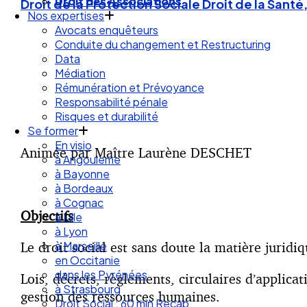
Nos expertises
Droit de la Protection Sociale
Droit de la Santé,
Avocats enquêteurs
Conduite du changement et Restructuring
Data
Médiation
Rémunération et Prévoyance
Responsabilité pénale
Risques et durabilité
Se former
En visio
à Angouleme
Animée par Maître Laurène DESCHET
à Bayonne
à Bordeaux
à Cognac
à Lille
Objectifs
à Lyon
à Marseille
Le droit social est sans doute la matière juridiq
en Occitanie
dans les Pyrénées
à Strasbourg
Lois, décrets, règlements, circulaires d’applicat
Droit Social : 60 min Recap’
gestion des ressources humaines.
Nos articles