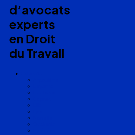
d’avocats
experts
en Droit
du Travail
Cabinets
Angoulême
Bayonne
Bordeaux
Cognac
Lille
Lyon
Marseille
Occitanie
Pyrénées