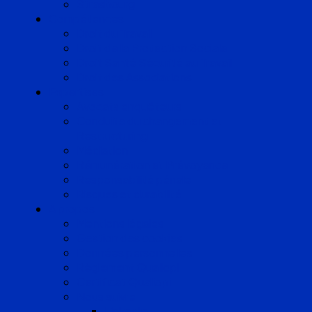
Strasbourg
Compétences
Droit du Travail
Droit de la Protection Sociale
Droit Santé Sécurité au Travail
Droit des Associations
Expertises
Avocats enquêteurs
Conduite du changement et
Restructuring
Médiation
Rémunération et Prévoyance
Responsabilité pénale
Risques et durabilité
A propos
Mentions légales
Gestion des cookies
Données personnelles
Règlement Qualiopi
Certificat Qualiopi
Nous suivre
LinkedIn