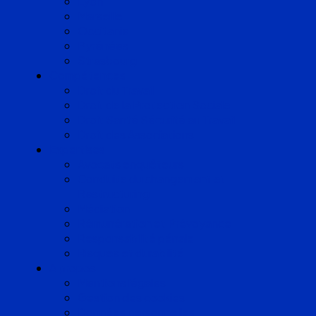
Lyon
Marseille
Occitanie
Pyrénées
Strasbourg
Compétences
Droit du Travail
Droit de la Protection Sociale
Droit Santé Sécurité au Travail
Droit des Associations
Expertises
Avocats enquêteurs
Conduite du changement et
Restructuring
Médiation
Rémunération et Prévoyance
Responsabilité pénale
Risques et durabilité
A propos
Mentions légales
Gestion des cookies
Données personnelles