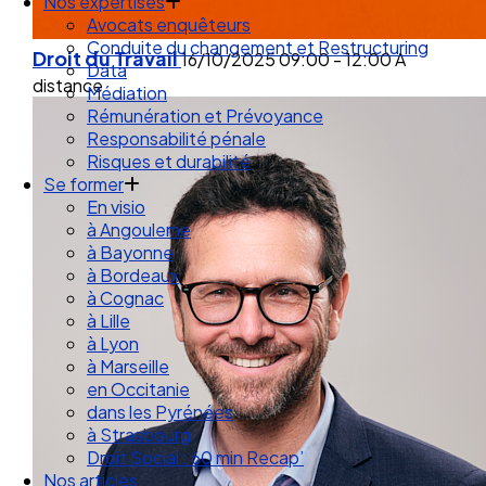
Droit des Associations
Nos expertises
Avocats enquêteurs
Droit du Travail
16/10/2025
09:00 - 12:00
A
Conduite du changement et Restructuring
distance
Data
Médiation
Rémunération et Prévoyance
Responsabilité pénale
Risques et durabilité
Se former
En visio
à Angouleme
à Bayonne
à Bordeaux
à Cognac
à Lille
à Lyon
à Marseille
en Occitanie
dans les Pyrénées
à Strasbourg
Droit Social : 60 min Recap’