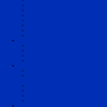
Bordeaux
Cognac
Lille
Lyon
Marseille
Occitanie
Pyrénées
Strasbourg
Compétences
Droit du Travail
Droit de la Protection Sociale
Droit Santé Sécurité au Travail
Droit des Associations
Expertises
Avocats enquêteurs
Conduite du changement et
Restructuring
Médiation
Rémunération et Prévoyance
Responsabilité pénale
Risques et durabilité
A propos