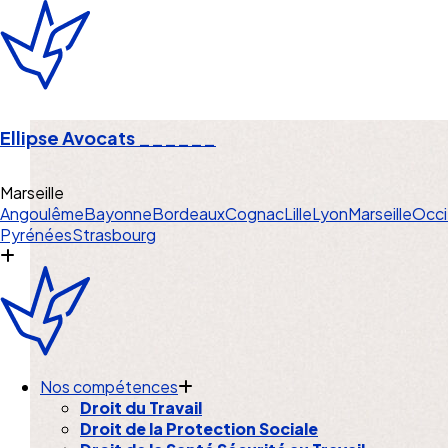
Ellipse Avocats
______
Marseille
Angoulême
Bayonne
Bordeaux
Cognac
Lille
Lyon
Marseille
Occi
Pyrénées
Strasbourg
Nos compétences
Droit du Travail
Droit de la Protection Sociale