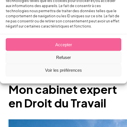
DJCE
technologies telles que les cookies pour stocker et/ou accéder
aux informations des appareils. Le fait de consentir à ces
technologies nous permettra de traiter des données telles que le
Barreau
comportement de navigation ou les ID uniques sur ce site. Le fait de
ne pas consentir ou de retirer son consentement peut avoir un effet
négatif sur certaines caractéristiques et fonctions.
Marseille
Accepter
Refuser
Voir les préférences
Mon cabinet expert
en Droit du Travail