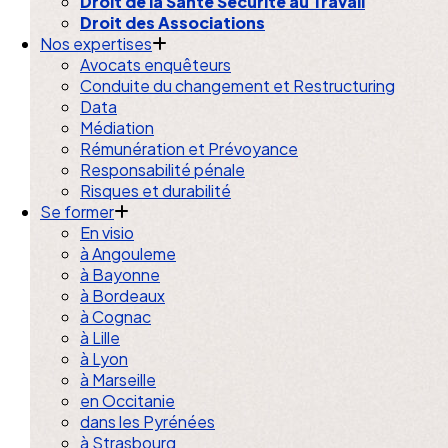
Droit de la Santé Sécurité au Travail
Droit des Associations
Nos expertises
Avocats enquêteurs
Conduite du changement et Restructuring
Data
Médiation
Rémunération et Prévoyance
Responsabilité pénale
Risques et durabilité
Se former
En visio
à Angouleme
à Bayonne
à Bordeaux
à Cognac
à Lille
à Lyon
à Marseille
en Occitanie
dans les Pyrénées
à Strasbourg