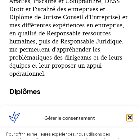
Affaires, Fiscalité et Comptabilité, DESS
Droit et Fiscalité des entreprises et
Diplôme de Juriste Conseil d’Entreprise) et
mes différentes expériences en entreprise,
en qualité de Responsable ressources
humaines, puis de Responsable Juridique,
me permettent d’appréhender les
problématiques des dirigeants et de leurs
équipes et leur proposer un appui
opérationnel.
Diplômes
CAPA - Magistère de Droit des Affaires,
Fiscalité et Comptabilité -
Gérer le consentement
DESS Droit et Fiscalité des entreprises -
Pour offrir les meilleures expériences, nous utilisons des