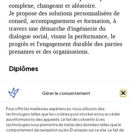
complexe, changeant et aléatoire.
Je propose des solutions personnalisées de
conseil, accompagnement et formation, à
travers une démarche d’ingénierie du
dialogue social, visant la performance, le
progrès et l’engagement durable des parties
prenantes et des organisations.
Diplômes
Diplôme de Juriste Conseil d'Entreprise -
DJCE certificat droit social 1994
Gérer le consentement
Certificat d'Aptitude à la Profession
Pour offrir les meilleures expériences, nous utilisons des
d'Avocat - CAPA 1996
technologies telles que les cookies pour stocker et/ou accéder
aux informations des appareils. Le fait de consentir à ces
technologies nous permettra de traiter des données telles que le
DU Médiation à l' IFOMEN (Institut
comportement de navigation ou les ID uniques sur ce site. Le fait de