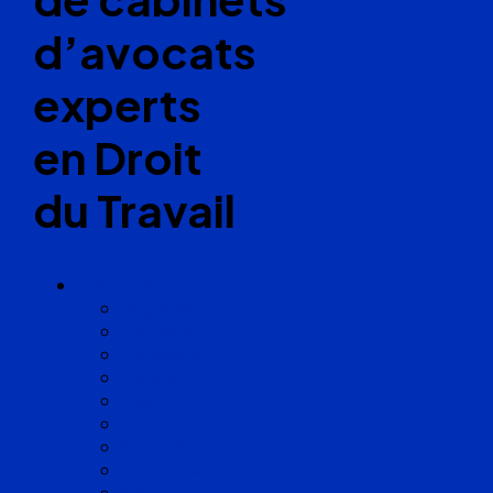
d’avocats
experts
en Droit
du Travail
Cabinets
Angoulême
Bayonne
Bordeaux
Cognac
Lille
Lyon
Marseille
Occitanie
Pyrénées