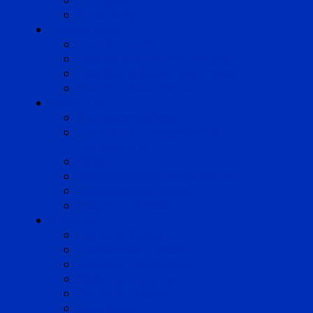
Strasbourg
Compétences
Droit du Travail
Droit de la Protection Sociale
Droit Santé Sécurité au Travail
Droit des Associations
Expertises
Avocats enquêteurs
Conduite du changement et
Restructuring
Médiation
Rémunération et Prévoyance
Responsabilité pénale
Risques et durabilité
A propos
Mentions légales
Gestion des cookies
Données personnelles
Règlement Qualiopi
Certificat Qualiopi
Nous suivre