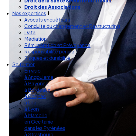
Droit de la Santé Sécurité au Travail
Droit des Associations
Nos expertises
Avocats enquêteurs
Conduite du changement et Restructuring
Data
Médiation
Rémunération et Prévoyance
Responsabilité pénale
Risques et durabilité
Se former
En visio
à Angouleme
à Bayonne
à Bordeaux
à Cognac
à Lille
à Lyon
à Marseille
en Occitanie
dans les Pyrénées
à Strasbourg