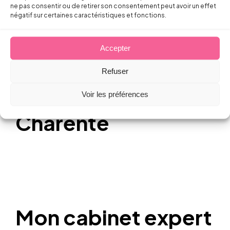
Catholique de Paris) 2014
ne pas consentir ou de retirer son consentement peut avoir un effet
négatif sur certaines caractéristiques et fonctions.
Executive Master Dialogue Social et
Stratégie d'entreprise à SciencesPo Paris
Accepter
2018-2019
Refuser
Barreau
Voir les préférences
Charente
Mon cabinet expert