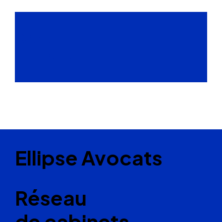
Droit
du Travail
Ellipse Avocats
Réseau
de cabinets