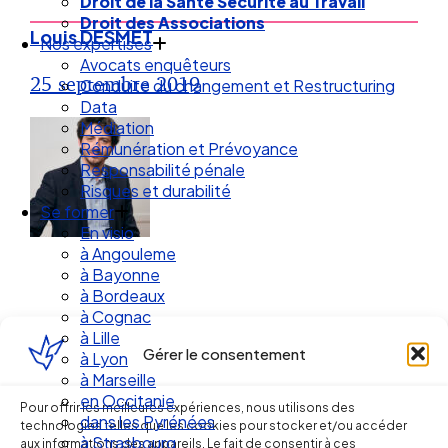
Droit de la Santé Sécurité au Travail
Droit des Associations
Louis DESMET
Nos expertises
Avocats enquêteurs
25 septembre 2019
Conduite du changement et Restructuring
Data
Médiation
Rémunération et Prévoyance
Responsabilité pénale
Risques et durabilité
Se former
En visio
à Angouleme
à Bayonne
à Bordeaux
à Cognac
à Lille
Gérer le consentement
à Lyon
Ellipse Avocats
à Marseille
en Occitanie
Pour offrir les meilleures expériences, nous utilisons des
dans les Pyrénées
technologies telles que les cookies pour stocker et/ou accéder
à Strasbourg
aux informations des appareils. Le fait de consentir à ces