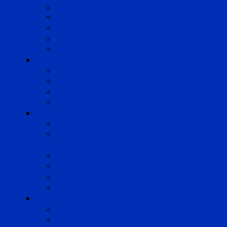
Lyon
Marseille
Occitanie
Pyrénées
Strasbourg
Compétences
Droit du Travail
Droit de la Protection Sociale
Droit Santé Sécurité au Travail
Droit des Associations
Expertises
Avocats enquêteurs
Conduite du changement et
Restructuring
Médiation
Rémunération et Prévoyance
Responsabilité pénale
Risques et durabilité
A propos
Mentions légales
Gestion des cookies