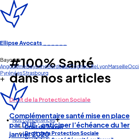
Ellipse Avocats
______
#100% Santé
Bayonne
Angoulême
Bayonne
Bordeaux
Cognac
Lille
Lyon
Marseille
Occi
Pyrénées
Strasbourg
dans nos articles
Droit de la Protection Sociale
Complémentaire santé mise en place
Nos compétences
par DUE : anticiper l’échéance du 1er
Droit du Travail
Droit de la Protection Sociale
janvier 2020