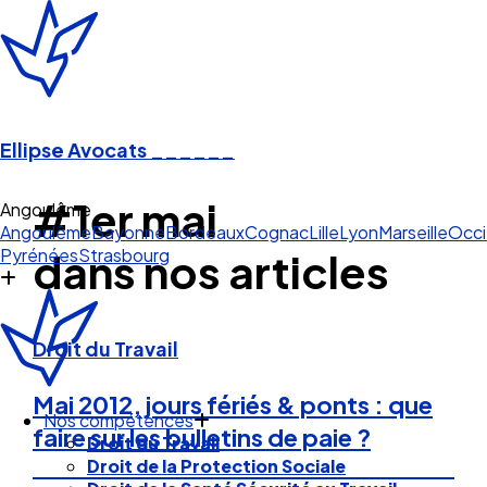
Ellipse Avocats
______
#1er mai
Angoulême
Angoulême
Bayonne
Bordeaux
Cognac
Lille
Lyon
Marseille
Occi
Pyrénées
Strasbourg
dans nos articles
Droit du Travail
Mai 2012, jours fériés & ponts : que
Nos compétences
faire sur les bulletins de paie ?
Droit du Travail
Droit de la Protection Sociale