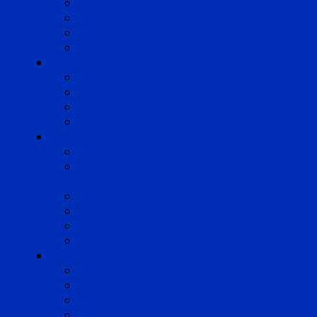
Marseille
Occitanie
Pyrénées
Strasbourg
Compétences
Droit du Travail
Droit de la Protection Sociale
Droit Santé Sécurité au Travail
Droit des Associations
Expertises
Avocats enquêteurs
Conduite du changement et
Restructuring
Médiation
Rémunération et Prévoyance
Responsabilité pénale
Risques et durabilité
A propos
Mentions légales
Gestion des cookies
Données personnelles
Règlement Qualiopi