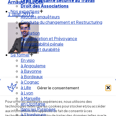
Droit de la Santé Sécurité au Travail
Arnaud PILLOIX
Droit des Associations
Nos expertises
1 mai 2012
Avocats enquêteurs
Conduite du changement et Restructuring
Data
Médiation
Rémunération et Prévoyance
Responsabilité pénale
Risques et durabilité
Se former
En visio
à Angouleme
à Bayonne
à Bordeaux
à Cognac
à Lille
Gérer le consentement
Ellipse Avocats
à Lyon
à Marseille
Pour offrir les meilleures expériences, nous utilisons des
en Occitanie
technologies telles que les cookies pour stocker et/ou accéder
dans les Pyrénées
Réseau
aux informations des appareils. Le fait de consentir à ces
à Strasbourg
technologies nous permettra de traiter des données telles que le