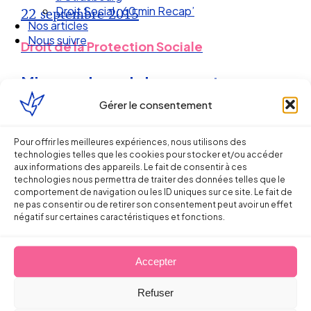
Droit Social : 60 min Recap’
22 septembre 2015
Nos articles
Nous suivre
Droit de la Protection Sociale
Mise en place de la couverture
santé : il faut être vigilant sur la
Gérer le consentement
rédaction de la décision unilatérale !
Pour offrir les meilleures expériences, nous utilisons des
technologies telles que les cookies pour stocker et/ou accéder
aux informations des appareils. Le fait de consentir à ces
20 avril 2015
technologies nous permettra de traiter des données telles que le
comportement de navigation ou les ID uniques sur ce site. Le fait de
ne pas consentir ou de retirer son consentement peut avoir un effet
négatif sur certaines caractéristiques et fonctions.
Accepter
Ellipse Avocats
Refuser