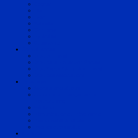
Cognac
Lille
Lyon
Marseille
Occitanie
Pyrénées
Strasbourg
Compétences
Droit du Travail
Droit de la Protection Sociale
Droit Santé Sécurité au Travail
Droit des Associations
Expertises
Avocats enquêteurs
Conduite du changement et
Restructuring
Médiation
Rémunération et Prévoyance
Responsabilité pénale
Risques et durabilité
A propos