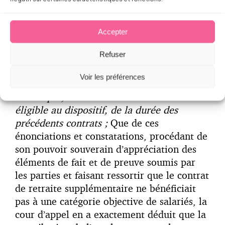
durée déterminée d’une durée de douze
mois et celui qui, justifiant d’un contrat à
durée déterminée de moins de douze mois,
Accepter
mais ayant déjà travaillé, antérieurement,
Refuser
dans le cadre de contrats à durée
déterminée successifs, avec ou sans période
Voir les préférences
d’interruption, ne bénéficie pas de la prise
en compte, dans le calcul de son ancienneté
éligible au dispositif, de la durée des
précédents contrats ;
Que de ces
énonciations et constatations, procédant de
son pouvoir souverain d’appréciation des
éléments de fait et de preuve soumis par
les parties et faisant ressortir que le contrat
de retraite supplémentaire ne bénéficiait
pas à une catégorie objective de salariés, la
cour d’appel en a exactement déduit que la