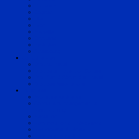
Bordeaux
Cognac
Lille
Lyon
Marseille
Occitanie
Pyrénées
Strasbourg
Compétences
Droit du Travail
Droit de la Protection Sociale
Droit Santé Sécurité au Travail
Droit des Associations
Expertises
Avocats enquêteurs
Conduite du changement et
Restructuring
Médiation
Rémunération et Prévoyance
Responsabilité pénale
Risques et durabilité