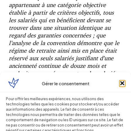
appartenant à une catégorie objective
établie à partir de critères objectifs, tous
les salariés qui en bénéficient devant se
trouver dans une situation identique au
regard des garanties concernées ; que
l’analyse de la convention démontre que le
régime de retraite ainsi mis en place était
réservé aux seuls salariés justifiant d’une
ancienneté continue de douze mois et
excluait, en conséquence, tous les salariés
ayant bénéficié antérieurement d’une
Gérer le consentement
succession de contrats à durée déterminée
au sein de l’entreprise dont le total cumulé
Pour offrir les meilleures expériences, nous utilisons des
s’élevait à douze mois ou plus, l’entreprise
technologies telles que les cookies pour stocker et/ou accéder
aux informations des appareils. Le fait de consentir à ces
calculant l’ancienneté contrat par contrat ;
technologies nous permettra de traiter des données telles que le
qu’il s’ensuit une différence de traitement
comportement de navigation ou les ID uniques sur ce site. Le fait de
entre le salarié titulaire d’un contrat à
ne pas consentir ou de retirer son consentement peut avoir un effet
négatif sur certaines caractéristiques et fonctions.