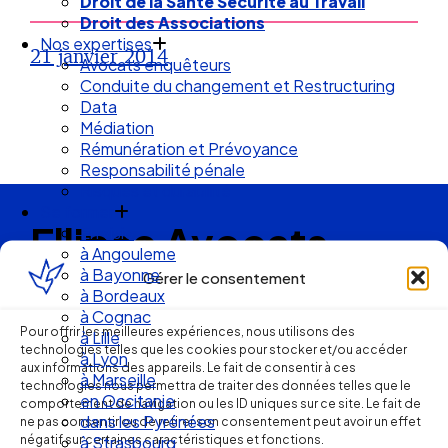
Droit de la Santé Sécurité au Travail
Droit des Associations
Nos expertises
21 janvier 2014
Avocats enquêteurs
Conduite du changement et Restructuring
Data
Médiation
Rémunération et Prévoyance
Responsabilité pénale
Risques et durabilité
Se former
Ellipse Avocats
En visio
à Angouleme
à Bayonne
Gérer le consentement
à Bordeaux
Réseau
à Cognac
Pour offrir les meilleures expériences, nous utilisons des
à Lille
technologies telles que les cookies pour stocker et/ou accéder
de cabinets
à Lyon
aux informations des appareils. Le fait de consentir à ces
à Marseille
technologies nous permettra de traiter des données telles que le
en Occitanie
d’avocats
comportement de navigation ou les ID uniques sur ce site. Le fait de
dans les Pyrénées
ne pas consentir ou de retirer son consentement peut avoir un effet
négatif sur certaines caractéristiques et fonctions.
à Strasbourg