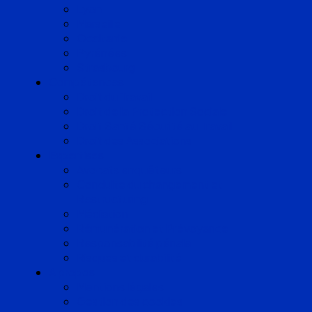
Lyon
Marseille
Occitanie
Pyrénées
Strasbourg
Compétences
Droit du Travail
Droit de la Protection Sociale
Droit Santé Sécurité au Travail
Droit des Associations
Expertises
Avocats enquêteurs
Conduite du changement et
Restructuring
Médiation
Rémunération et Prévoyance
Responsabilité pénale
Risques et durabilité
A propos
Mentions légales
Gestion des cookies