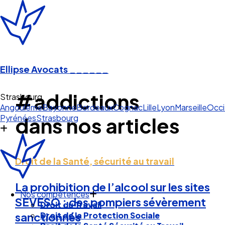
Ellipse Avocats
______
#addictions
Strasbourg
Angoulême
Bayonne
Bordeaux
Cognac
Lille
Lyon
Marseille
Occi
Pyrénées
Strasbourg
dans nos articles
Droit de la Santé, sécurité au travail
La prohibition de l’alcool sur les sites
Nos compétences
SEVESO : des pompiers sévèrement
Droit du Travail
Droit de la Protection Sociale
sanctionnés