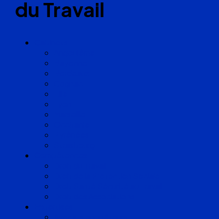
du Travail
Cabinets
Angoulême
Bayonne
Bordeaux
Cognac
Lille
Lyon
Marseille
Occitanie
Pyrénées
Strasbourg
Compétences
Droit du Travail
Droit de la Protection Sociale
Droit Santé Sécurité au Travail
Droit des Associations
Expertises
Avocats enquêteurs