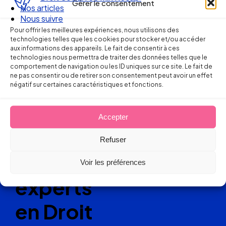
Gérer le consentement
Nos articles
Nous suivre
Pour offrir les meilleures expériences, nous utilisons des
technologies telles que les cookies pour stocker et/ou accéder
aux informations des appareils. Le fait de consentir à ces
technologies nous permettra de traiter des données telles que le
Ellipse Avocats
comportement de navigation ou les ID uniques sur ce site. Le fait de
ne pas consentir ou de retirer son consentement peut avoir un effet
négatif sur certaines caractéristiques et fonctions.
Réseau
Accepter
de cabinets
Refuser
d’avocats
Voir les préférences
experts
en Droit