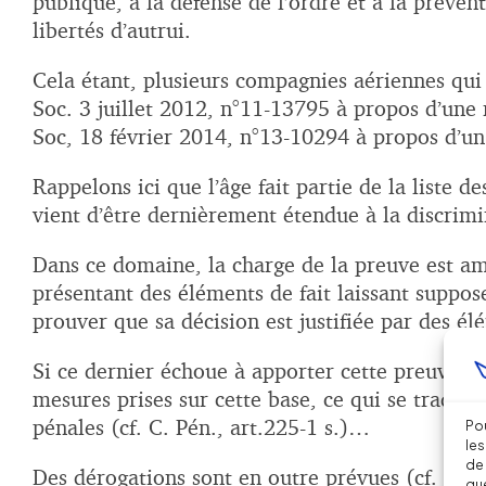
publique, à la défense de l’ordre et à la prévent
libertés d’autrui.
Cela étant, plusieurs compagnies aériennes qui 
Soc. 3 juillet 2012, n°11-13795 à propos d’une 
Soc, 18 février 2014, n°13-10294 à propos d’un 
Rappelons ici que l’âge fait partie de la liste de
vient d’être dernièrement étendue à la discrimin
Dans ce domaine, la charge de la preuve est am
présentant des éléments de fait laissant suppos
prouver que sa décision est justifiée par des él
Si ce dernier échoue à apporter cette preuve néga
mesures prises sur cette base, ce qui se traduit
pénales (cf. C. Pén., art.225-1 s.)…
Pou
les
de 
Des dérogations sont en outre prévues (cf. C. T
que