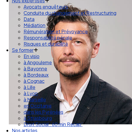
Droit des Associations
Nos expertises
Avocats enquêteurs
Conduite du changement et Restructuring
Data
Médiation
Rémunération et Prévoyance
Responsabilité pénale
Risques et durabilité
Se former
En visio
à Angouleme
à Bayonne
à Bordeaux
à Cognac
à Lille
à Lyon
à Marseille
en Occitanie
dans les Pyrénées
à Strasbourg
Droit Social : 60 min Recap’