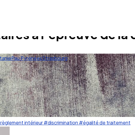
aires à l’épreuve de la 
tanie
Pau Pyrénées
Strasbourg
règlement intérieur
#discrimination
#égalité de traitement