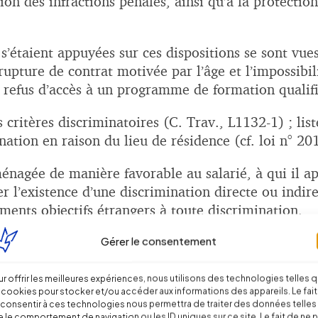
ion des infractions pénales, ainsi qu’à la protection
s’étaient appuyées sur ces dispositions se sont vu
rupture de contrat motivée par l’âge et l’impossibi
refus d’accès à un programme de formation qualifia
s critères discriminatoires (C. Trav., L1132-1) ; lis
ation en raison du lieu de résidence (cf. loi n° 20
énagée de manière favorable au salarié, à qui il 
er l’existence d’une discrimination directe ou indir
éments objectifs étrangers à toute discrimination.
Gérer le consentement
tive, la sanction est sévère : qui dit discriminatio
 généralement par l’octroi de dommages et intérêts s
r offrir les meilleures expériences, nous utilisons des technologies telles 
 cookies pour stocker et/ou accéder aux informations des appareils. Le fait
consentir à ces technologies nous permettra de traiter des données telles
rav., L1133-1 s.), mais force est de constater qu’e
 le comportement de navigation ou les ID uniques sur ce site. Le fait de ne 