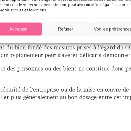
sentir ou de retirer son consentement peut avoir un effet négatif sur certai
actéristiques et fonctions.
 droits et libertés fondamentales en entreprise
Accepter
Refuser
Voir les préférence
sence d’un dispositif-cadre motivé par des considér
as du bien-fondé des mesures prises à l’égard du sal
 qui typiquement peut s’avérer délicat à démontrer
té des personnes ou des biens ne constitue donc pas
de sécurité de l’entreprise ou de la mise en œuvre d
eiller plus généralement au bon dosage entre cet impé