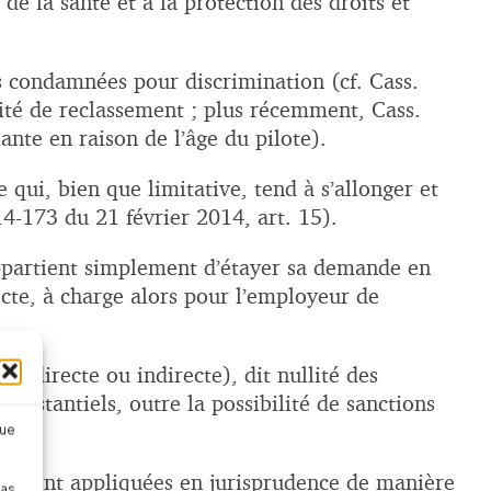
 de la santé et à la protection des droits et
es condamnées pour discrimination (cf. Cass.
lité de reclassement ; plus récemment, Cass.
nte en raison de l’âge du pilote).
te qui, bien que limitative, tend à s’allonger et
14-173 du 21 février 2014, art. 15).
appartient simplement d’étayer sa demande en
ecte, à charge alors pour l’employeur de
n (directe ou indirecte), dit nullité des
ubstantiels, outre la possibilité de sanctions
que
lles sont appliquées en jurisprudence de manière
pas