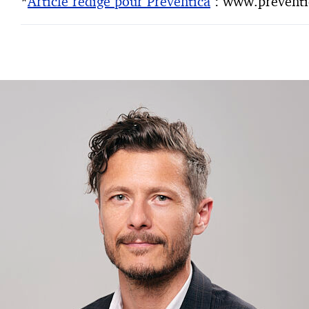
*
Article rédigé pour Preventica
: www.preventi