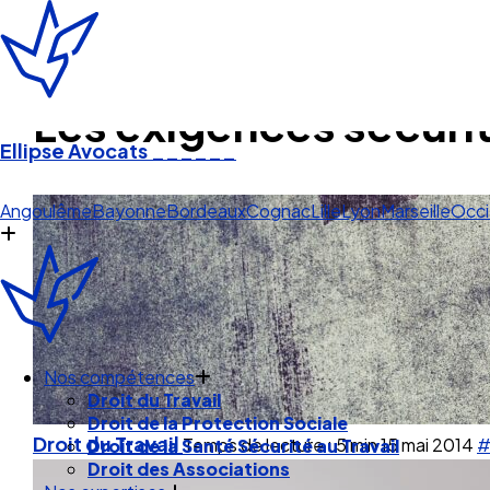
Les exigences sécurit
Ellipse Avocats
______
Lyon
Angoulême
Bayonne
Bordeaux
Cognac
Lille
Lyon
Marseille
Occi
Nos compétences
Droit du Travail
Droit du Travail
Temps de lecture : 5 min
15 mai 2014
#
Droit de la Protection Sociale
Droit de la Santé Sécurité au Travail