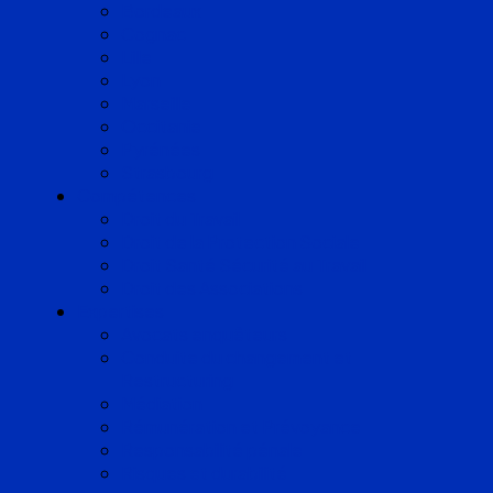
Bordeaux
Cognac
Lille
Lyon
Marseille
Occitanie
Pyrénées
Strasbourg
Compétences
Droit du Travail
Droit de la Protection Sociale
Droit Santé Sécurité au Travail
Droit des Associations
Expertises
Avocats enquêteurs
Conduite du changement et
Restructuring
Médiation
Rémunération et Prévoyance
Responsabilité pénale
Risques et durabilité