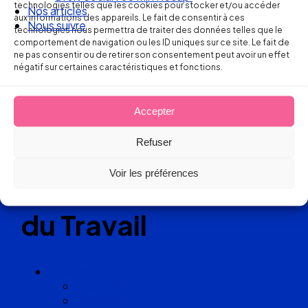
Ellipse Avocats
technologies telles que les cookies pour stocker et/ou accéder
Nos articles
aux informations des appareils. Le fait de consentir à ces
Nous suivre
technologies nous permettra de traiter des données telles que le
comportement de navigation ou les ID uniques sur ce site. Le fait de
Réseau
ne pas consentir ou de retirer son consentement peut avoir un effet
négatif sur certaines caractéristiques et fonctions.
de cabinets
Accepter
d’avocats
Refuser
experts
Voir les préférences
en Droit
du Travail
Cabinets
Angoulême
Bayonne