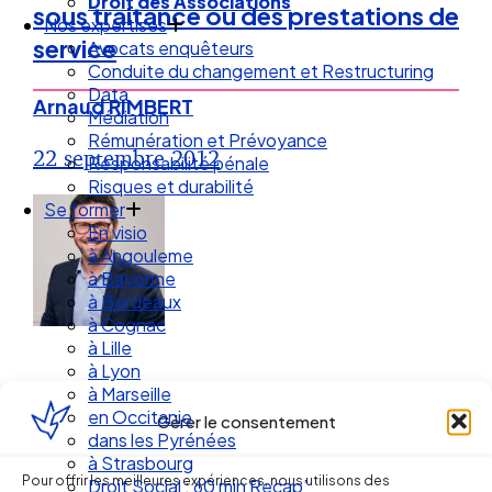
Droit des Associations
sous traitance ou des prestations de
Nos expertises
service
Avocats enquêteurs
Conduite du changement et Restructuring
Data
Arnaud RIMBERT
Médiation
Rémunération et Prévoyance
22 septembre 2012
Responsabilité pénale
Risques et durabilité
Se former
En visio
à Angouleme
à Bayonne
à Bordeaux
à Cognac
à Lille
à Lyon
à Marseille
en Occitanie
Gérer le consentement
dans les Pyrénées
à Strasbourg
Pour offrir les meilleures expériences, nous utilisons des
Droit Social : 60 min Recap’