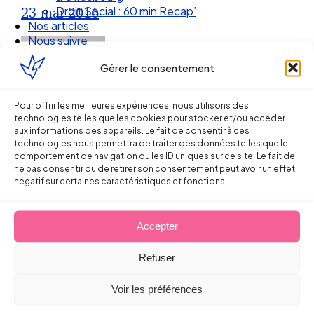
Droit Social : 60 min Recap’
23 mai 2016
Nos articles
Nous suivre
Gérer le consentement
Pour offrir les meilleures expériences, nous utilisons des
technologies telles que les cookies pour stocker et/ou accéder
aux informations des appareils. Le fait de consentir à ces
technologies nous permettra de traiter des données telles que le
comportement de navigation ou les ID uniques sur ce site. Le fait de
ne pas consentir ou de retirer son consentement peut avoir un effet
négatif sur certaines caractéristiques et fonctions.
Ellipse Avocats
Accepter
Refuser
Réseau
Voir les préférences