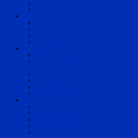
Pyrénées
Strasbourg
Compétences
Droit du Travail
Droit de la Protection Sociale
Droit Santé Sécurité au Travail
Droit des Associations
Expertises
Avocats enquêteurs
Conduite du changement et
Restructuring
Médiation
Rémunération et Prévoyance
Responsabilité pénale
Risques et durabilité
A propos
Mentions légales
Gestion des cookies
Données personnelles
Règlement Qualiopi
Certificat Qualiopi