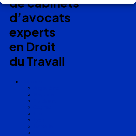
de cabinets
d’avocats
experts
en Droit
du Travail
Cabinets
Angoulême
Bayonne
Bordeaux
Cognac
Lille
Lyon
Marseille
Occitanie