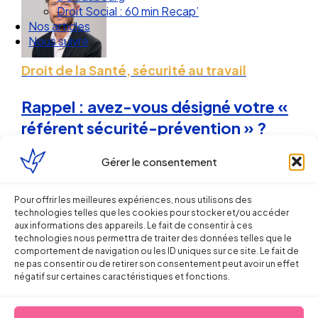
Droit Social : 60 min Recap’
Nos articles
Nous suivre
Droit de la Santé, sécurité au travail
Rappel : avez-vous désigné votre «
référent sécurité-prévention » ?
Gérer le consentement
Sébastien MILLET
26 septembre 2012
Pour offrir les meilleures expériences, nous utilisons des
technologies telles que les cookies pour stocker et/ou accéder
aux informations des appareils. Le fait de consentir à ces
technologies nous permettra de traiter des données telles que le
comportement de navigation ou les ID uniques sur ce site. Le fait de
ne pas consentir ou de retirer son consentement peut avoir un effet
négatif sur certaines caractéristiques et fonctions.