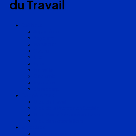
du Travail
Cabinets
Angoulême
Bayonne
Bordeaux
Cognac
Lille
Lyon
Marseille
Occitanie
Pyrénées
Strasbourg
Compétences
Droit du Travail
Droit de la Protection Sociale
Droit Santé Sécurité au Travail
Droit des Associations
Expertises
Avocats enquêteurs