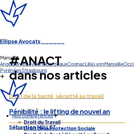
Ellipse Avocats
______
#ANACT
Marseille
Angoulême
Bayonne
Bordeaux
Cognac
Lille
Lyon
Marseille
Occi
Pyrénées
Strasbourg
dans nos articles
Droit de la Santé, sécurité au travail
Pénibilité : le lifting de nouvel an
Nos compétences
Droit du Travail
Sébastien MILLET
Droit de la Protection Sociale