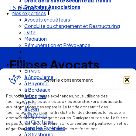
Droit des Associations
Nos expertises
16 février 2015
Avocats enquêteurs
Conduite du changement et Restructuring
Data
Médiation
Rémunération et Prévoyance
Responsabilité pénale
Risques et durabilité
Se former
Ellipse Avocats
En visio
à Angouleme
à Bayonne
Gérer le consentement
à Bordeaux
Réseau
à Cognac
à Lille
Pour offrir les meilleures expériences, nous utilisons des
de cabinets
technologies telles que les cookies pour stocker et/ou accéder
à Lyon
aux informations des appareils. Le fait de consentir à ces
à Marseille
technologies nous permettra de traiter des données telles que le
d’avocats
en Occitanie
comportement de navigation ou les ID uniques sur ce site. Le fait de
dans les Pyrénées
ne pas consentir ou de retirer son consentement peut avoir un effet
experts
à Strasbourg
négatif sur certaines caractéristiques et fonctions.
Droit Social : 60 min Recap’