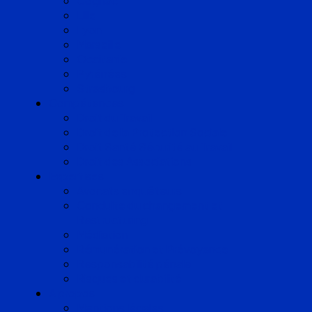
Cognac
Lille
Lyon
Marseille
Occitanie
Pyrénées
Strasbourg
Compétences
Droit du Travail
Droit de la Protection Sociale
Droit Santé Sécurité au Travail
Droit des Associations
Expertises
Avocats enquêteurs
Conduite du changement et
Restructuring
Médiation
Rémunération et Prévoyance
Responsabilité pénale
Risques et durabilité
A propos
Mentions légales