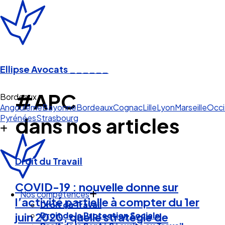
Ellipse Avocats
______
#APC
Bordeaux
Angoulême
Bayonne
Bordeaux
Cognac
Lille
Lyon
Marseille
Occi
Pyrénées
Strasbourg
dans nos articles
Droit du Travail
COVID-19 : nouvelle donne sur
Nos compétences
l’activité partielle à compter du 1er
Droit du Travail
Droit de la Protection Sociale
juin 2020, quelle stratégie de