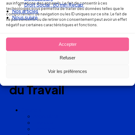
aux informations des appareils. Le fait de consentir à ces
Droit Social : 60 min Recap’
technologies nous permettra de traiter des données telles que le
Nos articles
Réseau
comportement de navigation ou les ID uniques sur ce site. Le fait de
Nous suivre
ne pas consentir ou de retirer son consentement peut avoir un effet
négatif sur certaines caractéristiques et fonctions.
de cabinets
d’avocats
Accepter
experts
Refuser
en Droit
Voir les préférences
du Travail
Cabinets
Angoulême
Bayonne
Bordeaux