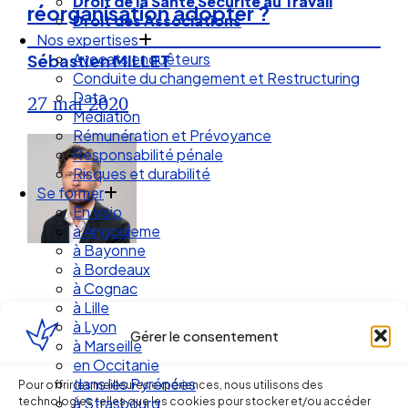
Droit de la Santé Sécurité au Travail
réorganisation adopter ?
Droit des Associations
Nos expertises
Avocats enquêteurs
Sébastien MILLET
Conduite du changement et Restructuring
Data
27 mai 2020
Médiation
Rémunération et Prévoyance
Responsabilité pénale
Risques et durabilité
Se former
En visio
à Angouleme
à Bayonne
à Bordeaux
à Cognac
à Lille
à Lyon
Gérer le consentement
à Marseille
en Occitanie
Ellipse Avocats
dans les Pyrénées
Pour offrir les meilleures expériences, nous utilisons des
technologies telles que les cookies pour stocker et/ou accéder
à Strasbourg