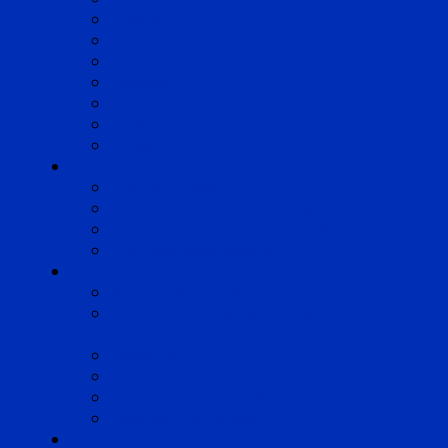
Cognac
Lille
Lyon
Marseille
Occitanie
Pyrénées
Strasbourg
Compétences
Droit du Travail
Droit de la Protection Sociale
Droit Santé Sécurité au Travail
Droit des Associations
Expertises
Avocats enquêteurs
Conduite du changement et
Restructuring
Médiation
Rémunération et Prévoyance
Responsabilité pénale
Risques et durabilité
A propos