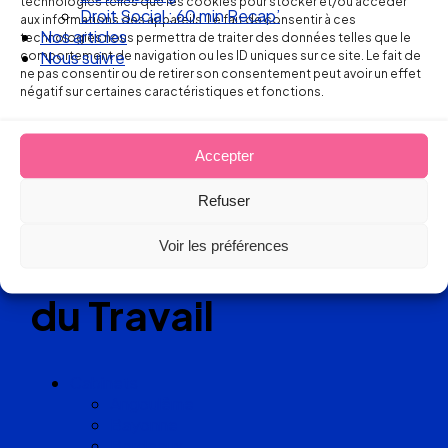
technologies telles que les cookies pour stocker et/ou accéder
Droit Social : 60 min Recap’
aux informations des appareils. Le fait de consentir à ces
Nos articles
technologies nous permettra de traiter des données telles que le
comportement de navigation ou les ID uniques sur ce site. Le fait de
Nous suivre
Réseau
ne pas consentir ou de retirer son consentement peut avoir un effet
négatif sur certaines caractéristiques et fonctions.
de cabinets
d’avocats
Accepter
Refuser
experts
Voir les préférences
en Droit
du Travail
Cabinets
Angoulême
Bayonne
Bordeaux