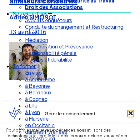
amateurs concernés
Droit de la Santé Sécurité au Travail
Droit des Associations
Nos expertises
Adrien SIMONOT
Avocats enquêteurs
Conduite du changement et Restructuring
13 avril 2016
Data
Médiation
Rémunération et Prévoyance
Responsabilité pénale
Risques et durabilité
Se former
En visio
à Angouleme
à Bayonne
à Bordeaux
à Cognac
à Lille
à Lyon
Gérer le consentement
à Marseille
Ellipse Avocats
en Occitanie
Pour offrir les meilleures expériences, nous utilisons des
dans les Pyrénées
technologies telles que les cookies pour stocker et/ou accéder
à Strasbourg