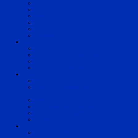
Lille
Lyon
Marseille
Occitanie
Pyrénées
Strasbourg
Compétences
Droit du Travail
Droit de la Protection Sociale
Droit Santé Sécurité au Travail
Droit des Associations
Expertises
Avocats enquêteurs
Conduite du changement et
Restructuring
Médiation
Rémunération et Prévoyance
Responsabilité pénale
Risques et durabilité
A propos
Mentions légales