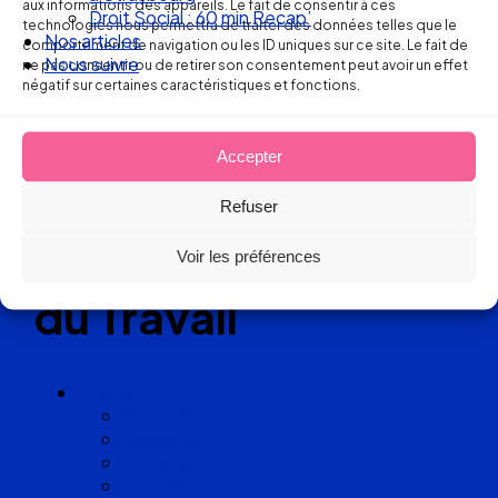
aux informations des appareils. Le fait de consentir à ces
Droit Social : 60 min Recap’
technologies nous permettra de traiter des données telles que le
Réseau
Nos articles
comportement de navigation ou les ID uniques sur ce site. Le fait de
Nous suivre
ne pas consentir ou de retirer son consentement peut avoir un effet
de cabinets
négatif sur certaines caractéristiques et fonctions.
d’avocats
Accepter
experts
Refuser
en Droit
Voir les préférences
du Travail
Cabinets
Angoulême
Bayonne
Bordeaux
Cognac