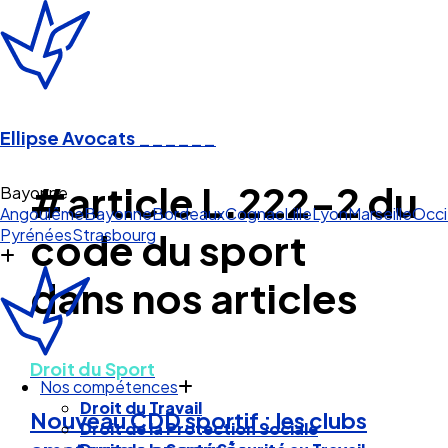
Ellipse Avocats
______
#article L.222-2 du
Bayonne
Angoulême
Bayonne
Bordeaux
Cognac
Lille
Lyon
Marseille
Occi
Pyrénées
Strasbourg
code du sport
dans nos articles
Droit du Sport
Nos compétences
Droit du Travail
Nouveau CDD sportif : les clubs
Droit de la Protection Sociale