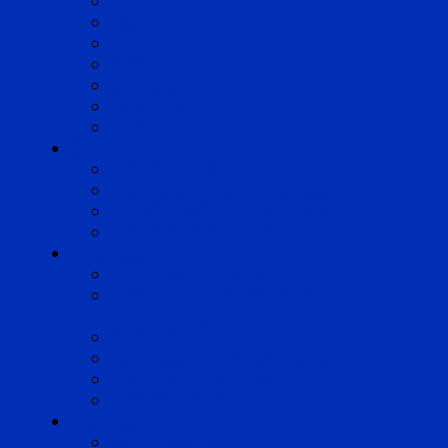
Cognac
Lille
Lyon
Marseille
Occitanie
Pyrénées
Strasbourg
Compétences
Droit du Travail
Droit de la Protection Sociale
Droit Santé Sécurité au Travail
Droit des Associations
Expertises
Avocats enquêteurs
Conduite du changement et
Restructuring
Médiation
Rémunération et Prévoyance
Responsabilité pénale
Risques et durabilité
A propos
Mentions légales