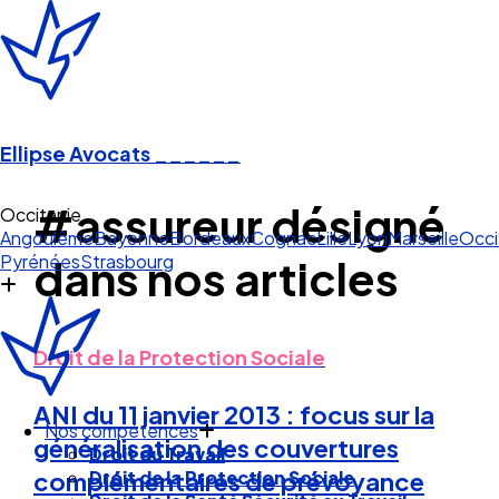
Ellipse Avocats
______
#assureur désigné
Occitanie
Angoulême
Bayonne
Bordeaux
Cognac
Lille
Lyon
Marseille
Occi
Pyrénées
Strasbourg
dans nos articles
Droit de la Protection Sociale
ANI du 11 janvier 2013 : focus sur la
Nos compétences
généralisation des couvertures
Droit du Travail
Droit de la Protection Sociale
complémentaires de prévoyance