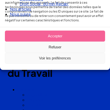
aux informations des appareils. Le fait de consentir à ces
Droit Social : 60 min Recap’
technologies nous permettra de traiter des données telles que le
Nos articles
Réseau
comportement de navigation ou les ID uniques sur ce site. Le fait de
Nous suivre
ne pas consentir ou de retirer son consentement peut avoir un effet
négatif sur certaines caractéristiques et fonctions.
de cabinets
d’avocats
Accepter
experts
Refuser
en Droit
Voir les préférences
du Travail
Cabinets
Angoulême
Bayonne
Bordeaux