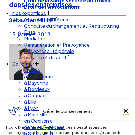
Droit de la Santé Sécurité au Travail
dans les entreprises
Droit des Associations
Nos expertises
Avocats enquêteurs
Sébastien MILLET
Conduite du changement et Restructuring
Data
15 janvier 2013
Médiation
Rémunération et Prévoyance
Responsabilité pénale
Risques et durabilité
Se former
En visio
à Angouleme
à Bayonne
à Bordeaux
à Cognac
à Lille
à Lyon
Gérer le consentement
à Marseille
en Occitanie
Ellipse Avocats
dans les Pyrénées
Pour offrir les meilleures expériences, nous utilisons des
technologies telles que les cookies pour stocker et/ou accéder
à Strasbourg