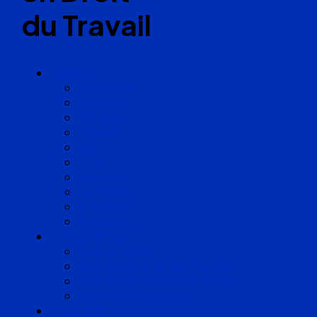
du Travail
Cabinets
Angoulême
Bayonne
Bordeaux
Cognac
Lille
Lyon
Marseille
Occitanie
Pyrénées
Strasbourg
Compétences
Droit du Travail
Droit de la Protection Sociale
Droit Santé Sécurité au Travail
Droit des Associations
Expertises