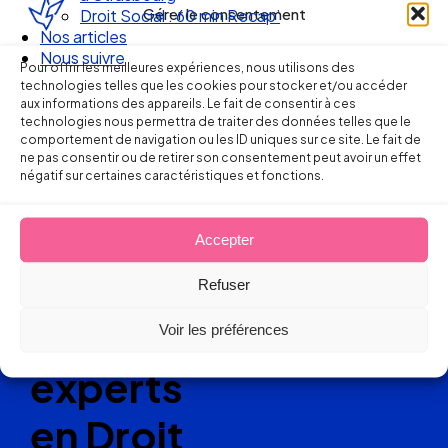
Gérer le consentement
Nos articles
Nous suivre
Pour offrir les meilleures expériences, nous utilisons des
technologies telles que les cookies pour stocker et/ou accéder
aux informations des appareils. Le fait de consentir à ces
technologies nous permettra de traiter des données telles que le
comportement de navigation ou les ID uniques sur ce site. Le fait de
Ellipse Avocats
ne pas consentir ou de retirer son consentement peut avoir un effet
négatif sur certaines caractéristiques et fonctions.
Réseau
Accepter
de cabinets
Refuser
d’avocats
Voir les préférences
experts
en Droit