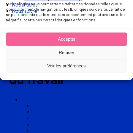
Réseau
technologies nous permettra de traiter des données telles que le
Nos articles
comportement de navigation ou les ID uniques sur ce site. Le fait de
Nous suivre
ne pas consentir ou de retirer son consentement peut avoir un effet
de cabinets
négatif sur certaines caractéristiques et fonctions.
d’avocats
Accepter
experts
Refuser
en Droit
Voir les préférences
du Travail
Cabinets
Angoulême
Bayonne
Bordeaux
Cognac
Lille