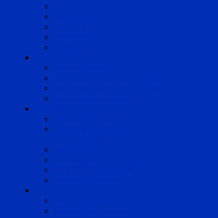
Lyon
Marseille
Occitanie
Pyrénées
Strasbourg
Compétences
Droit du Travail
Droit de la Protection Sociale
Droit Santé Sécurité au Travail
Droit des Associations
Expertises
Avocats enquêteurs
Conduite du changement et
Restructuring
Médiation
Rémunération et Prévoyance
Responsabilité pénale
Risques et durabilité
A propos
Mentions légales
Gestion des cookies