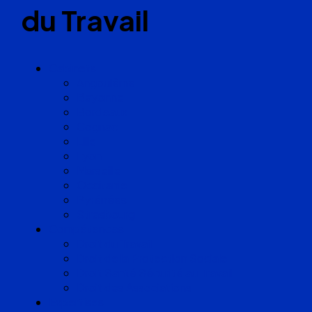
du Travail
Cabinets
Angoulême
Bayonne
Bordeaux
Cognac
Lille
Lyon
Marseille
Occitanie
Pyrénées
Strasbourg
Compétences
Droit du Travail
Droit de la Protection Sociale
Droit Santé Sécurité au Travail
Droit des Associations
Expertises