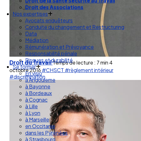
Droit de la Santé Sécurité au Travail
Droit des Associations
Nos expertises
Avocats enquêteurs
Conduite du changement et Restructuring
Data
Médiation
Rémunération et Prévoyance
Responsabilité pénale
Risques et durabilité
Droit du Travail
Temps de lecture : 7 min
4
Se former
octobre 2016
#CHSCT
#règlement intérieur
En visio
#discrimination
à Angouleme
à Bayonne
à Bordeaux
à Cognac
à Lille
à Lyon
à Marseille
en Occitanie
dans les Pyrénées
à Strasbourg