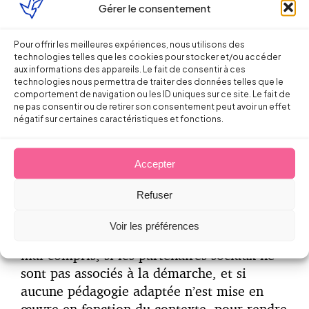
à inscrire dans le règlement intérieur lui-
Gérer le consentement
même ou dans une note de service ou
charte à caractère général et permanent, il
Pour offrir les meilleures expériences, nous utilisons des
technologies telles que les cookies pour stocker et/ou accéder
conviendra d’être vigilant au respect du
aux informations des appareils. Le fait de consentir à ces
formalisme prévu aux articles L1321-4 et
technologies nous permettra de traiter des données telles que le
comportement de navigation ou les ID uniques sur ce site. Le fait de
suivants du Code du travail (cf. information
ne pas consentir ou de retirer son consentement peut avoir un effet
et consultation pour avis préalable du CE,
négatif sur certaines caractéristiques et fonctions.
voire du CHSCT ; transmission à
l’Inspection du travail ; dépôt au greffe du
Accepter
Conseil de prud’hommes ; affichage sur le
lieu de travail).
Refuser
Enfin, réglementer pour réglementer a
Voir les préférences
toutes les chances d’être contre-productif et
mal compris, si les partenaires sociaux ne
sont pas associés à la démarche, et si
aucune pédagogie adaptée n’est mise en
œuvre en fonction du contexte, pour rendre