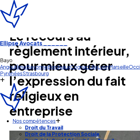
Le recours au
Ellipse Avocats
______
règlement intérieur,
Bayonne
pour mieux gérer
Angoulême
Bayonne
Bordeaux
Cognac
Lille
Lyon
Marseille
Occi
Pyrénées
Strasbourg
l’expression du fait
religieux en
entreprise
Nos compétences
Droit du Travail
Droit de la Protection Sociale