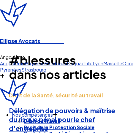
Ellipse Avocats
______
#blessures
Angoulême
Angoulême
Bayonne
Bordeaux
Cognac
Lille
Lyon
Marseille
Occi
Pyrénées
Strasbourg
dans nos articles
Droit de la Santé, sécurité au travail
Délégation de pouvoirs & maîtrise
Nos compétences
du risque pénal pour le chef
Droit du Travail
Droit de la Protection Sociale
d’entreprise