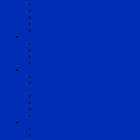
Lyon
Marseille
Occitanie
Pyrénées
Strasbourg
Compétences
Droit du Travail
Droit de la Protection Sociale
Droit Santé Sécurité au Travail
Droit des Associations
Expertises
Avocats enquêteurs
Conduite du changement et
Restructuring
Médiation
Rémunération et Prévoyance
Responsabilité pénale
Risques et durabilité
A propos
Mentions légales
Gestion des cookies