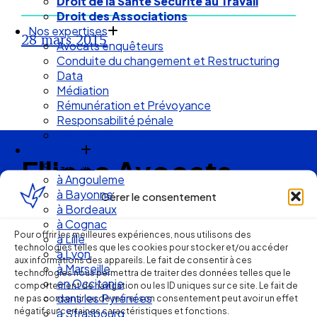
Droit de la Santé Sécurité au Travail
Droit des Associations
Nos expertises
28 mars 2015
Avocats enquêteurs
Conduite du changement et Restructuring
Data
Médiation
Rémunération et Prévoyance
Responsabilité pénale
Risques et durabilité
Se former
Ellipse Avocats
En visio
à Angouleme
à Bayonne
Gérer le consentement
à Bordeaux
Réseau
à Cognac
Pour offrir les meilleures expériences, nous utilisons des
à Lille
technologies telles que les cookies pour stocker et/ou accéder
de cabinets
à Lyon
aux informations des appareils. Le fait de consentir à ces
à Marseille
technologies nous permettra de traiter des données telles que le
en Occitanie
d’avocats
comportement de navigation ou les ID uniques sur ce site. Le fait de
dans les Pyrénées
ne pas consentir ou de retirer son consentement peut avoir un effet
négatif sur certaines caractéristiques et fonctions.
à Strasbourg