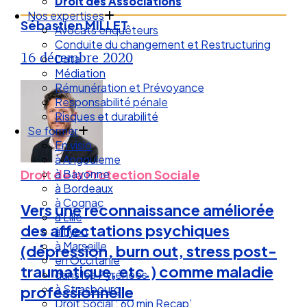
Droit des Associations
Nos expertises
Sébastien MILLET
Avocats enquêteurs
Conduite du changement et Restructuring
16 décembre 2020
Data
Médiation
Rémunération et Prévoyance
Responsabilité pénale
Risques et durabilité
Se former
En visio
à Angouleme
à Bayonne
Droit de la Protection Sociale
à Bordeaux
à Cognac
Vers une reconnaissance améliorée
à Lille
des affectations psychiques
à Lyon
à Marseille
(dépression, burn out, stress post-
en Occitanie
traumatique, etc.) comme maladie
dans les Pyrénées
à Strasbourg
professionnelle
Droit Social : 60 min Recap’