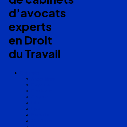
d’avocats
experts
en Droit
du Travail
Cabinets
Angoulême
Bayonne
Bordeaux
Cognac
Lille
Lyon
Marseille
Occitanie
Pyrénées