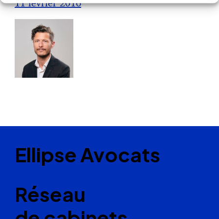
11 février 2016
Ellipse Avocats
Réseau
de cabinets