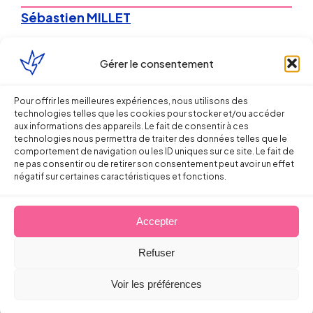
Sébastien MILLET
9 juin 2016
Gérer le consentement
Pour offrir les meilleures expériences, nous utilisons des
technologies telles que les cookies pour stocker et/ou accéder
aux informations des appareils. Le fait de consentir à ces
technologies nous permettra de traiter des données telles que le
comportement de navigation ou les ID uniques sur ce site. Le fait de
ne pas consentir ou de retirer son consentement peut avoir un effet
Droit de la Santé, sécurité au travail
négatif sur certaines caractéristiques et fonctions.
Du « droit à la déconnexion
Accepter
professionnelle » à la réhabilitation
du digital dans le travail
Refuser
Sébastien MILLET
Voir les préférences