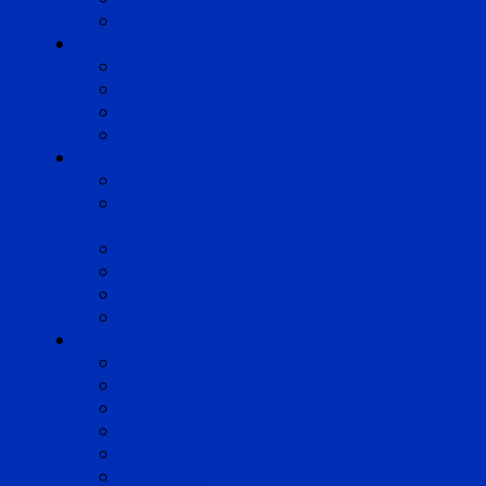
Strasbourg
Compétences
Droit du Travail
Droit de la Protection Sociale
Droit Santé Sécurité au Travail
Droit des Associations
Expertises
Avocats enquêteurs
Conduite du changement et
Restructuring
Médiation
Rémunération et Prévoyance
Responsabilité pénale
Risques et durabilité
A propos
Mentions légales
Gestion des cookies
Données personnelles
Règlement Qualiopi
Certificat Qualiopi
Nous suivre