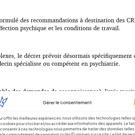
ormulé des recommandations à destination des CRR
affection psychique et les conditions de travail.
mplexes, le décret prévoit désormais spécifiquemen
édecin spécialiste ou compétent en psychiatrie.
mble des demandes de reconnaissance), l’avis motiv
 communicables de plein droit à la victime et ses a
Gérer le consentement
praticien désigné à cet effet par la victime ou, à 
 droit à l’employeur.
r offrir les meilleures expériences, nous utilisons des technologies telles 
 cookies pour stocker et/ou accéder aux informations des appareils. Le fait
consentir à ces technologies nous permettra de traiter des données telles
 le comportement de navigation ou les ID uniques sur ce site. Le fait de ne 