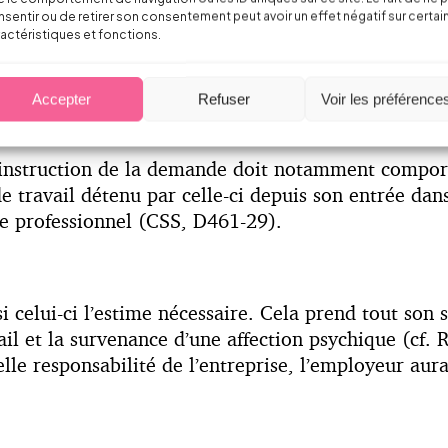
sentir ou de retirer son consentement peut avoir un effet négatif sur certai
e négligée par l’entreprise compte tenu des nombre
actéristiques et fonctions.
 ce soit sur le plan du droit du travail (cf. arrêt d
sable, etc.).
Accepter
Refuser
Voir les préférence
 d’instruction de la demande doit notamment compor
travail détenu par celle-ci depuis son entrée dans 
ue professionnel (CSS, D461-29).
elui-ci l’estime nécessaire. Cela prend tout son se
vail et la survenance d’une affection psychique (cf
le responsabilité de l’entreprise, l’employeur aura 