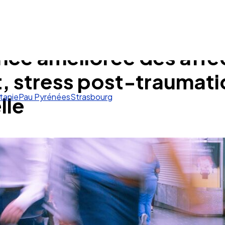
nce améliorée des affe
t, stress post-traumat
lle
tanie
Pau Pyrénées
Strasbourg