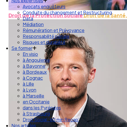
Droit des Associations
Nos expertises
Avocats enquêteurs
Droit de la Protection Sociale
Droit de la Santé,
Conduite du changement et Restructuring
Data
Médiation
Rémunération et Prévoyance
Responsabilité pénale
Risques et durabilité
Se former
En visio
à Angouleme
à Bayonne
à Bordeaux
à Cognac
à Lille
à Lyon
à Marseille
en Occitanie
dans les Pyrénées
à Strasbourg
Droit Social : 60 min Recap’