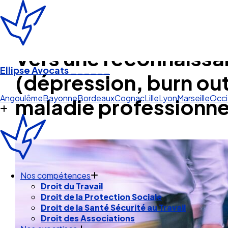
Vers une reconnaissa
Ellipse Avocats
______
(dépression, burn ou
Lyon
maladie professionne
Angoulême
Bayonne
Bordeaux
Cognac
Lille
Lyon
Marseille
Occi
Nos compétences
Droit du Travail
Droit de la Protection Sociale
Droit de la Santé Sécurité au Travail