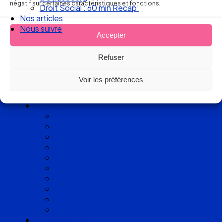
d’avocats
négatif sur certaines caractéristiques et fonctions.
Droit Social : 60 min Recap’
experts
Nos articles
Nous suivre
Accepter
en Droit
Refuser
du Travail
Voir les préférences
Cabinets
Angoulême
Bayonne
Bordeaux
Cognac
Lille
Lyon
Marseille
Occitanie
Pyrénées
Strasbourg
Compétences