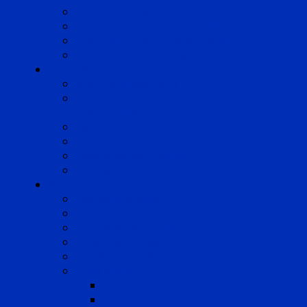
Droit du Travail
Droit de la Protection Sociale
Droit Santé Sécurité au Travail
Droit des Associations
Expertises
Avocats enquêteurs
Conduite du changement et
Restructuring
Médiation
Rémunération et Prévoyance
Responsabilité pénale
Risques et durabilité
A propos
Mentions légales
Gestion des cookies
Données personnelles
Règlement Qualiopi
Certificat Qualiopi
Nous suivre
LinkedIn
Newsletter