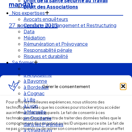
Droit de la Santé Sécurité au Travail
mandat
Droit des Associations
Nos expertises
Avocats enquêteurs
27 novembre 2013
Conduite du changement et Restructuring
Data
Médiation
Rémunération et Prévoyance
Responsabilité pénale
Risques et durabilité
Se former
En visio
à Angouleme
Ellipse Avocats
à Bayonne
Gérer le consentement
à Bordeaux
à Cognac
Réseau
à Lille
Pour offrir les meilleures expériences, nous utilisons des
à Lyon
technologies telles que les cookies pour stocker et/ou accéder
à Marseille
aux informations des appareils. Le fait de consentir à ces
de cabinets
en Occitanie
technologies nous permettra de traiter des données telles que le
comportement de navigation ou les ID uniques sur ce site. Le fait de
dans les Pyrénées
ne pas consentir ou de retirer son consentement peut avoir un effet
à Strasbourg