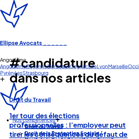
Ellipse Avocats
______
#candidature
Angoulême
Angoulême
Bayonne
Bordeaux
Cognac
Lille
Lyon
Marseille
Occi
Pyrénées
Strasbourg
dans nos articles
Droit du Travail
1er tour des élections
Nos compétences
professionnelles : l’employeur peut
Droit du Travail
Droit de la Protection Sociale
tirer les conséquences du défaut de