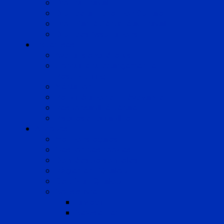
Droit du Travail
Droit de la Protection Sociale
Droit Santé Sécurité au Travail
Droit des Associations
Expertises
Avocats enquêteurs
Conduite du changement et
Restructuring
Médiation
Rémunération et Prévoyance
Responsabilité pénale
Risques et durabilité
A propos
Mentions légales
Gestion des cookies
Données personnelles
Règlement Qualiopi
Certificat Qualiopi
Nous suivre
LinkedIn
Newsletter