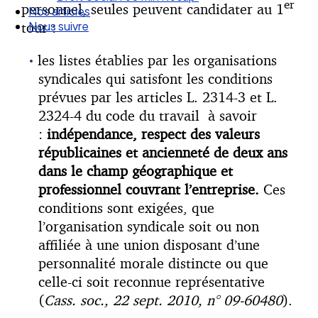
er
personnel, seules peuvent candidater au 1
Droit Social : 60 min Recap’
tour :
Nos articles
Nous suivre
les listes établies par les organisations
syndicales qui satisfont les conditions
prévues par les articles L. 2314-3 et L.
2324-4 du code du travail à savoir
:
indépendance, respect des valeurs
républicaines et ancienneté de deux ans
dans le champ géographique et
professionnel couvrant l’entreprise.
Ces
conditions sont exigées, que
l’organisation syndicale soit ou non
affiliée à une union disposant d’une
personnalité morale distincte ou que
celle-ci soit reconnue représentative
(
Cass. soc., 22 sept. 2010, n° 09-60480
).