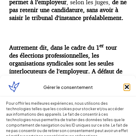
permet à l’employeur
, selon les juges,
de ne
pas retenir une candidature, sans avoir à
saisir le tribunal d’instance préalablement.
er
Autrement dit, dans le cadre du 1
tour
des élections professionnelles, les
organisations syndicales sont les seules
interlocuteurs de l’employeur. A défaut de
tout document probant d’une organisation
syndicale mentionnant sa participation à
Gérer le consentement
l’élection en préparation, l’employeur est
er
Pour offrir les meilleures expériences, nous utilisons des
libre de rejeter les candidatures au 1
tour.
technologies telles que les cookies pour stocker et/ou accéder
Peu importe les dires d’un salarié.
aux informations des appareils. Le fait de consentir à ces
technologies nous permettra de traiter des données telles que le
comportement de navigation ou les ID uniques sur ce site. Le fait de
ne pas consentir ou de retirer son consentement peut avoir un effet
négatif sur certaines caractéristiques et fonctions.