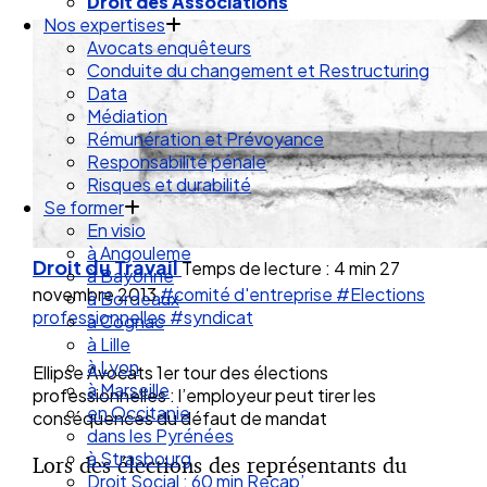
Droit de la Santé Sécurité au Travail
Droit des Associations
Nos expertises
Avocats enquêteurs
Conduite du changement et Restructuring
Data
Médiation
Rémunération et Prévoyance
Responsabilité pénale
Risques et durabilité
Se former
En visio
Droit du Travail
Temps de lecture : 4 min
27
à Angouleme
novembre 2013
#comité d'entreprise
#Elections
à Bayonne
professionnelles
#syndicat
à Bordeaux
à Cognac
à Lille
Ellipse Avocats 1er tour des élections
à Lyon
professionnelles : l’employeur peut tirer les
à Marseille
conséquences du défaut de mandat
en Occitanie
dans les Pyrénées
Lors des élections des représentants du
à Strasbourg