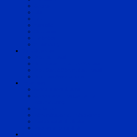
Cognac
Lille
Lyon
Marseille
Occitanie
Pyrénées
Strasbourg
Compétences
Droit du Travail
Droit de la Protection Sociale
Droit Santé Sécurité au Travail
Droit des Associations
Expertises
Avocats enquêteurs
Conduite du changement et
Restructuring
Médiation
Rémunération et Prévoyance
Responsabilité pénale
Risques et durabilité
A propos