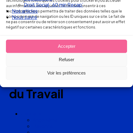
technologies telles que les cookies pour stocker et/ou accéder
Droit Social : 60 min Recap’
aux informations des appareils. Le fait de consentir à ces
Nos articles
technologies nous permettra de traiter des données telles que le
comportement de navigation ou les ID uniques sur ce site. Le fait de
Nous suivre
Réseau
ne pas consentir ou de retirer son consentement peut avoir un effet
négatif sur certaines caractéristiques et fonctions.
de cabinets
d’avocats
Accepter
Refuser
experts
Voir les préférences
en Droit
du Travail
Cabinets
Angoulême
Bayonne
Bordeaux