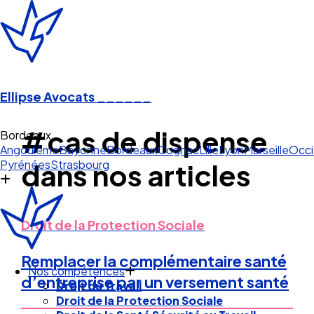
Ellipse Avocats
______
#cas de dispense
Bordeaux
Angoulême
Bayonne
Bordeaux
Cognac
Lille
Lyon
Marseille
Occi
Pyrénées
Strasbourg
dans nos articles
Droit de la Protection Sociale
Remplacer la complémentaire santé
Nos compétences
d’entreprise par un versement santé
Droit du Travail
Droit de la Protection Sociale