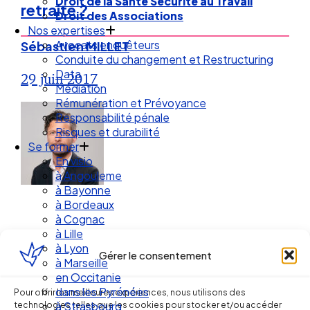
Droit de la Santé Sécurité au Travail
retraite ?
Droit des Associations
Nos expertises
Avocats enquêteurs
Sébastien MILLET
Conduite du changement et Restructuring
Data
29 juin 2017
Médiation
Rémunération et Prévoyance
Responsabilité pénale
Risques et durabilité
Se former
En visio
à Angouleme
à Bayonne
à Bordeaux
à Cognac
à Lille
à Lyon
Gérer le consentement
à Marseille
en Occitanie
Ellipse Avocats
dans les Pyrénées
Pour offrir les meilleures expériences, nous utilisons des
technologies telles que les cookies pour stocker et/ou accéder
à Strasbourg