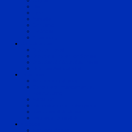
Cognac
Lille
Lyon
Marseille
Occitanie
Pyrénées
Strasbourg
Compétences
Droit du Travail
Droit de la Protection Sociale
Droit Santé Sécurité au Travail
Droit des Associations
Expertises
Avocats enquêteurs
Conduite du changement et
Restructuring
Médiation
Rémunération et Prévoyance
Responsabilité pénale
Risques et durabilité
A propos
Mentions légales