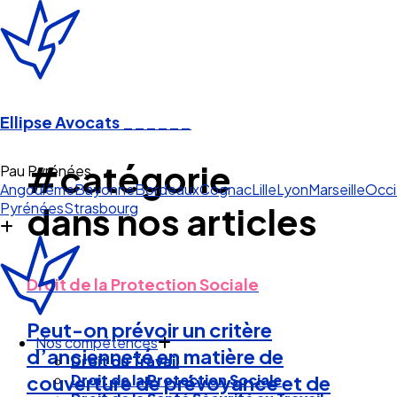
Ellipse Avocats
______
#catégorie
Pau Pyrénées
Angoulême
Bayonne
Bordeaux
Cognac
Lille
Lyon
Marseille
Occi
Pyrénées
Strasbourg
dans nos articles
Droit de la Protection Sociale
Peut-on prévoir un critère
Nos compétences
d’ancienneté en matière de
Droit du Travail
Droit de la Protection Sociale
couverture de prévoyance et de