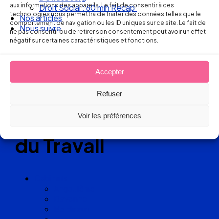
aux informations des appareils. Le fait de consentir à ces
Droit Social : 60 min Recap’
technologies nous permettra de traiter des données telles que le
Nos articles
Réseau
comportement de navigation ou les ID uniques sur ce site. Le fait de
Nous suivre
ne pas consentir ou de retirer son consentement peut avoir un effet
négatif sur certaines caractéristiques et fonctions.
de cabinets
d’avocats
Accepter
experts
Refuser
en Droit
Voir les préférences
du Travail
Cabinets
Angoulême
Bayonne
Bordeaux