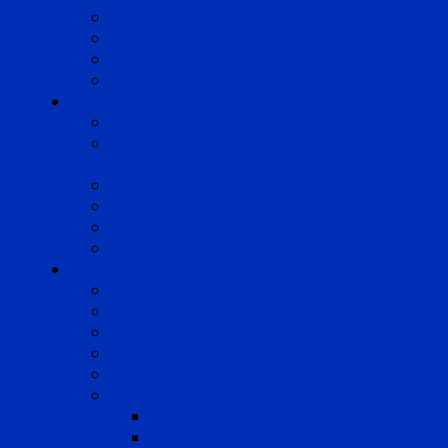
Droit du Travail
Droit de la Protection Sociale
Droit Santé Sécurité au Travail
Droit des Associations
Expertises
Avocats enquêteurs
Conduite du changement et
Restructuring
Médiation
Rémunération et Prévoyance
Responsabilité pénale
Risques et durabilité
A propos
Mentions légales
Gestion des cookies
Données personnelles
Règlement Qualiopi
Certificat Qualiopi
Nous suivre
LinkedIn
Newsletter