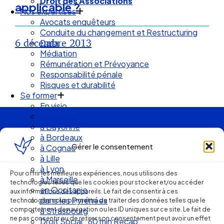
Droit des Associations
applicable ?
Nos expertises
Avocats enquêteurs
Conduite du changement et Restructuring
6 décembre 2013
Data
Médiation
Rémunération et Prévoyance
Responsabilité pénale
Risques et durabilité
Se former
En visio
à Angouleme
à Bayonne
Ellipse Avocats
à Bordeaux
Gérer le consentement
à Cognac
à Lille
Réseau
à Lyon
Pour offrir les meilleures expériences, nous utilisons des
à Marseille
technologies telles que les cookies pour stocker et/ou accéder
en Occitanie
aux informations des appareils. Le fait de consentir à ces
de cabinets
dans les Pyrénées
technologies nous permettra de traiter des données telles que le
comportement de navigation ou les ID uniques sur ce site. Le fait de
à Strasbourg
ne pas consentir ou de retirer son consentement peut avoir un effet
Droit Social : 60 min Recap’