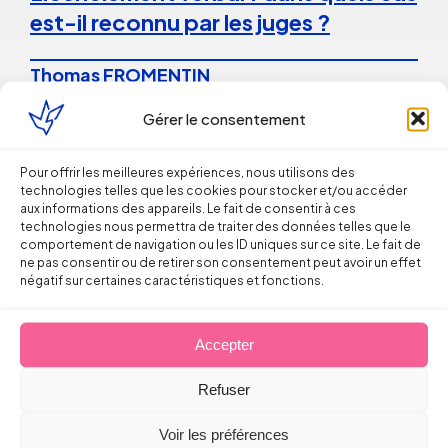
est-il reconnu par les juges ?
Thomas FROMENTIN
Gérer le consentement
6 août 2026
Pour offrir les meilleures expériences, nous utilisons des
technologies telles que les cookies pour stocker et/ou accéder
aux informations des appareils. Le fait de consentir à ces
technologies nous permettra de traiter des données telles que le
comportement de navigation ou les ID uniques sur ce site. Le fait de
ne pas consentir ou de retirer son consentement peut avoir un effet
négatif sur certaines caractéristiques et fonctions.
Droit du Travail
La répétition du versement d’une
Accepter
prime peut caractériser un
Refuser
engagement unilatéral de
l’employeur
Voir les préférences