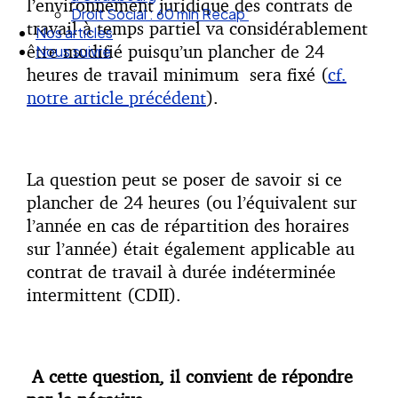
l’environnement juridique des contrats de
Nos articles
travail à temps partiel va considérablement
Nous suivre
être modifié puisqu’un plancher de 24
heures de travail minimum sera fixé (
cf.
notre article précédent
).
La question peut se poser de savoir si ce
plancher de 24 heures (ou l’équivalent sur
l’année en cas de répartition des horaires
sur l’année) était également applicable au
contrat de travail à durée indéterminée
intermittent (CDII).
A cette question, il convient de répondre