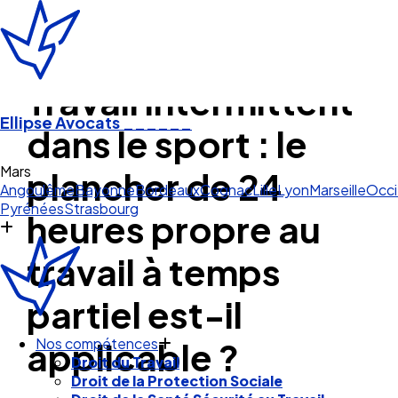
Travail intermittent
Ellipse Avocats
______
dans le sport : le
Angoulême
Bayonne
Bordeaux
Cognac
Lille
Lyon
Marseille
Occi
plancher de 24
Pyrénées
Strasbourg
heures propre au
travail à temps
partiel est-il
Nos compétences
applicable ?
Droit du Travail
Droit de la Protection Sociale
Droit de la Santé Sécurité au Travail