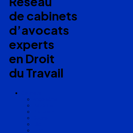
Réseau
de cabinets
d’avocats
experts
en Droit
du Travail
Cabinets
Angoulême
Bayonne
Bordeaux
Cognac
Lille
Lyon