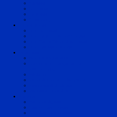
Marseille
Occitanie
Pyrénées
Strasbourg
Compétences
Droit du Travail
Droit de la Protection Sociale
Droit Santé Sécurité au Travail
Droit des Associations
Expertises
Avocats enquêteurs
Conduite du changement et
Restructuring
Médiation
Rémunération et Prévoyance
Responsabilité pénale
Risques et durabilité
A propos
Mentions légales
Gestion des cookies
Données personnelles