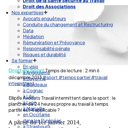
Droit des Associations
Nos expertises
Avocats enquêteurs
Conduite du changement et Restructuring
Data
Médiation
Rémunération et Prévoyance
Responsabilité pénale
Risques et durabilité
Se former
En visio
à Angouleme
Droit du Sport
Temps de lecture : 2 min
6
à Bayonne
décembre 2013
#sport
#temps partiel
#travail
à Bordeaux
intermittent
à Cognac
à Lille
à Lyon
Ellipse Avocats Travail intermittent dans le sport : le
à Marseille
plancher de 24 heures propre au travail à temps
en Occitanie
partiel est-il applicable ?
dans les Pyrénées
à Strasbourg
A partir du 1er janvier 2014,
Droit Social : 60 min Recap’