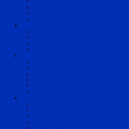
Marseille
Occitanie
Pyrénées
Strasbourg
Compétences
Droit du Travail
Droit de la Protection Sociale
Droit Santé Sécurité au Travail
Droit des Associations
Expertises
Avocats enquêteurs
Conduite du changement et Restructuring
Médiation
Rémunération et Prévoyance
Responsabilité pénale
Risques et durabilité
A propos
Mentions légales
Gestion des cookies
Données personnelles
Règlement Qualiopi
Certificat Qualiopi