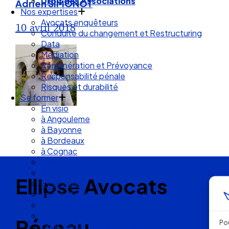
Droit des Associations
Adrien SIMONOT
Nos expertises
Avocats enquêteurs
10 avril 2018
Conduite du changement et Restructuring
Data
Médiation
Rémunération et Prévoyance
Responsabilité pénale
Risques et durabilité
Se former
En visio
à Angouleme
à Bayonne
à Bordeaux
à Cognac
à Lille
à Lyon
Ellipse Avocats
à Marseille
en Occitanie
dans les Pyrénées
à Strasbourg
Réseau
Pou
Droit Social : 60 min Recap’