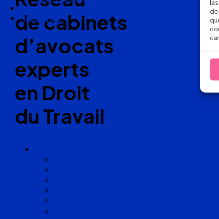
les
Nos articles
de 
de cabinets
Nous suivre
que
con
d’avocats
car
experts
en Droit
du Travail
Cabinets
Angoulême
Bayonne
Bordeaux
Cognac
Lille
Lyon