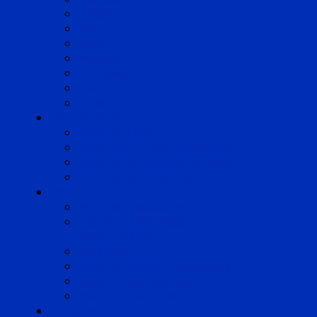
Cognac
Lille
Lyon
Marseille
Occitanie
Pyrénées
Strasbourg
Compétences
Droit du Travail
Droit de la Protection Sociale
Droit Santé Sécurité au Travail
Droit des Associations
Expertises
Avocats enquêteurs
Conduite du changement et
Restructuring
Médiation
Rémunération et Prévoyance
Responsabilité pénale
Risques et durabilité
A propos