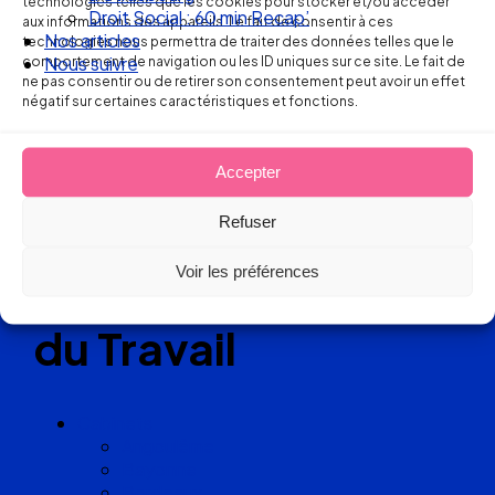
technologies telles que les cookies pour stocker et/ou accéder
Droit Social : 60 min Recap’
aux informations des appareils. Le fait de consentir à ces
Nos articles
technologies nous permettra de traiter des données telles que le
comportement de navigation ou les ID uniques sur ce site. Le fait de
Nous suivre
Réseau
ne pas consentir ou de retirer son consentement peut avoir un effet
négatif sur certaines caractéristiques et fonctions.
de cabinets
d’avocats
Accepter
Refuser
experts
Voir les préférences
en Droit
du Travail
Cabinets
Angoulême
Bayonne
Bordeaux