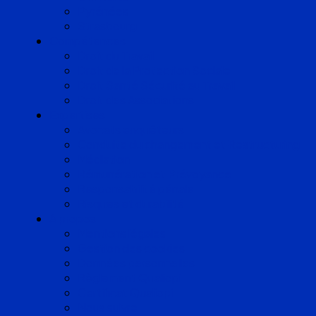
Pyrénées
Strasbourg
Compétences
Droit du Travail
Droit de la Protection Sociale
Droit Santé Sécurité au Travail
Droit des Associations
Expertises
Avocats enquêteurs
Conduite du changement et Restructuring
Médiation
Rémunération et Prévoyance
Responsabilité pénale
Risques et durabilité
A propos
Mentions légales
Gestion des cookies
Données personnelles
Règlement Qualiopi
Certificat Qualiopi
Nous suivre