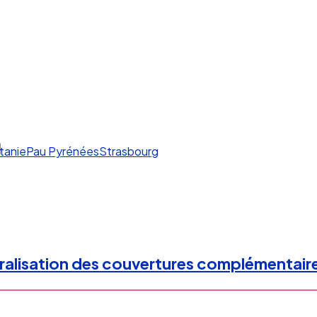
n
tanie
Pau Pyrénées
Strasbourg
énéralisation des couvertures complémentai