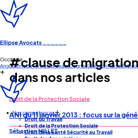
Ellipse Avocats
______
#clause de migratio
Occitanie
Angoulême
Bayonne
Bordeaux
Cognac
Lille
Lyon
Marseille
Occi
dans nos articles
Droit de la Protection Sociale
Nos compétences
ANI du 11 janvier 2013 : focus sur la g
Droit du Travail
Droit de la Protection Sociale
Sébastien MILLET
Droit de la Santé Sécurité au Travail