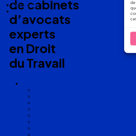
de cabinets
de 
Nos articles
que
Nous suivre
con
d’avocats
car
experts
en Droit
du Travail
Cabinets
Angoulême
Bayonne
Bordeaux
Cognac
Lille
Lyon
Marseille
Occitanie