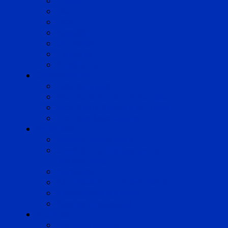
Cognac
Lille
Lyon
Marseille
Occitanie
Pyrénées
Strasbourg
Compétences
Droit du Travail
Droit de la Protection Sociale
Droit Santé Sécurité au Travail
Droit des Associations
Expertises
Avocats enquêteurs
Conduite du changement et
Restructuring
Médiation
Rémunération et Prévoyance
Responsabilité pénale
Risques et durabilité
A propos
Mentions légales