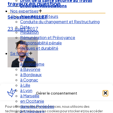
Droit de la Santé Sécurité au Travail
travaux en question
Droit des Associations
Nos expertises
Avocats enquêteurs
Sébastien MILLET
Conduite du changement et Restructuring
Data
23 mars 2017
Médiation
Rémunération et Prévoyance
Responsabilité pénale
Risques et durabilité
Se former
En visio
à Angouleme
à Bayonne
à Bordeaux
à Cognac
à Lille
à Lyon
Gérer le consentement
à Marseille
en Occitanie
Ellipse Avocats
dans les Pyrénées
Pour offrir les meilleures expériences, nous utilisons des
technologies telles que les cookies pour stocker et/ou accéder
à Strasbourg