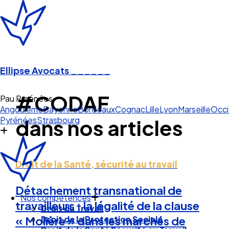
Ellipse Avocats
______
#CODAF
Pau Pyrénées
Angoulême
Bayonne
Bordeaux
Cognac
Lille
Lyon
Marseille
Occi
Pyrénées
Strasbourg
dans nos articles
Droit de la Santé, sécurité au travail
Détachement transnational de
Nos compétences
travailleurs : la légalité de la clause
Droit du Travail
Droit de la Protection Sociale
« Molière » dans les marchés de