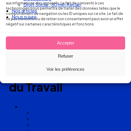
aux informations des appareils. Le fait de consentir à ces
Droit Social : 60 min Recap’
technologies nous permettra de traiter des données telles que le
Nos articles
Réseau
comportement de navigation ou les ID uniques sur ce site. Le fait de
Nous suivre
ne pas consentir ou de retirer son consentement peut avoir un effet
négatif sur certaines caractéristiques et fonctions.
de cabinets
d’avocats
Accepter
experts
Refuser
en Droit
Voir les préférences
du Travail
Cabinets
Angoulême
Bayonne
Bordeaux