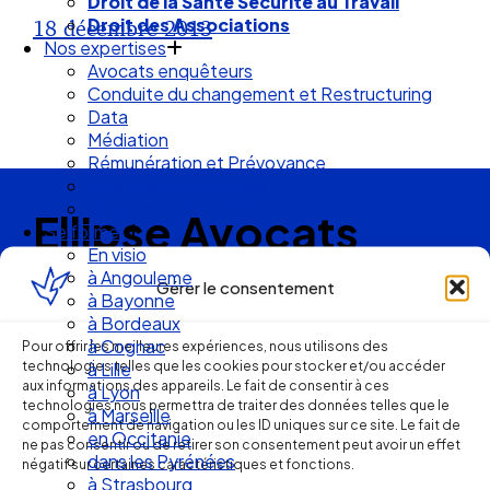
Droit de la Santé Sécurité au Travail
Droit des Associations
18 décembre 2013
Nos expertises
Avocats enquêteurs
Conduite du changement et Restructuring
Data
Médiation
Rémunération et Prévoyance
Responsabilité pénale
Risques et durabilité
Ellipse Avocats
Se former
En visio
à Angouleme
Gérer le consentement
à Bayonne
Réseau
à Bordeaux
à Cognac
Pour offrir les meilleures expériences, nous utilisons des
de cabinets
technologies telles que les cookies pour stocker et/ou accéder
à Lille
aux informations des appareils. Le fait de consentir à ces
à Lyon
technologies nous permettra de traiter des données telles que le
d’avocats
à Marseille
comportement de navigation ou les ID uniques sur ce site. Le fait de
en Occitanie
ne pas consentir ou de retirer son consentement peut avoir un effet
experts
dans les Pyrénées
négatif sur certaines caractéristiques et fonctions.
à Strasbourg