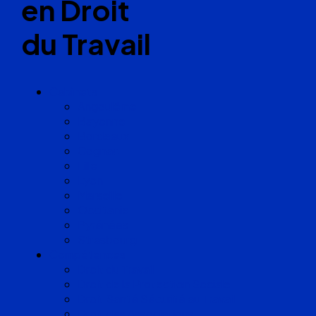
en Droit
du Travail
Cabinets
Angoulême
Bayonne
Bordeaux
Cognac
Lille
Lyon
Marseille
Occitanie
Pyrénées
Strasbourg
Compétences
Droit du Travail
Droit de la Protection Sociale
Droit Santé Sécurité au Travail
Droit des Associations