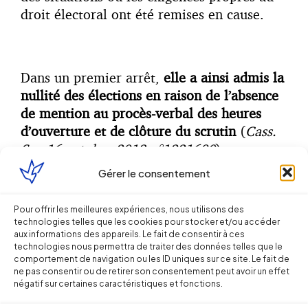
droit électoral ont été remises en cause.
Dans un premier arrêt,
elle a ainsi admis la
nullité des élections en raison de l’absence
de mention au procès-verbal des heures
d’ouverture et de clôture du scrutin
(
Cass.
Soc 16 octobre 2013 n°1221680
),
confirmant ainsi un de ses arrêts précédents
Gérer le consentement
(
Cass. Soc 28 mars 2012 n° 11-16141
).
Pour offrir les meilleures expériences, nous utilisons des
technologies telles que les cookies pour stocker et/ou accéder
aux informations des appareils. Le fait de consentir à ces
Dans un second arrêt, la nullité des
technologies nous permettra de traiter des données telles que le
comportement de navigation ou les ID uniques sur ce site. Le fait de
élections était encourue en raison de la
ne pas consentir ou de retirer son consentement peut avoir un effet
désignation unilatérale par l’employeur
négatif sur certaines caractéristiques et fonctions.
d’un des assesseurs au bureau de vote. En