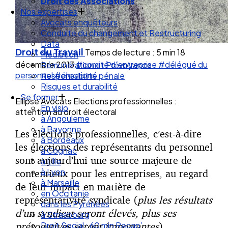
Droit de la Santé Sécurité au Travail
Droit des Associations
Nos expertises
Avocats enquêteurs
Conduite du changement et Restructuring
Droit du Travail
Temps de lecture : 5 min
18
Data
décembre 2013
#comité d'entreprise
#délégué du
Médiation
personnel
#élections
Rémunération et Prévoyance
Responsabilité pénale
Risques et durabilité
Ellipse Avocats Elections professionnelles :
Se former
attention au droit électoral
En visio
à Angouleme
Les élections professionnelles, c’est-à-dire
à Bayonne
les élections des représentants du personnel
à Bordeaux
sont aujourd’hui une source majeure de
à Cognac
à Lille
contentieux pour les entreprises, au regard
à Lyon
de leur impact en matière de
à Marseille
représentativité syndicale (
plus les résultats
en Occitanie
d’un syndicat seront élevés, plus ses
dans les Pyrénées
prérogatives seront importantes
).
à Strasbourg