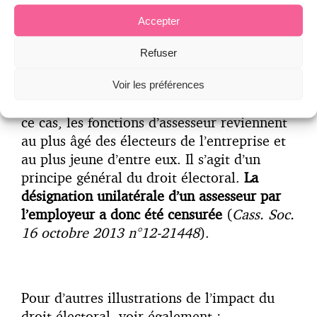
l’espèce, aucune disposition du protocole
Accepter
préélectoral (signé à la double majorité) ne
désignait les membres du bureau de vote.
Refuser
De même, aucun accord n’était intervenu
entre l’employeur et les organisations
Voir les préférences
syndicales ayant présenté des listes. Dans
ce cas, les fonctions d’assesseur reviennent
au plus âgé des électeurs de l’entreprise et
au plus jeune d’entre eux. Il s’agit d’un
principe général du droit électoral.
La
désignation unilatérale d’un assesseur par
l’employeur a donc été censurée
(
Cass. Soc.
16 octobre 2013 n°12-21448
).
Pour d’autres illustrations de l’impact du
droit électoral, voir également :