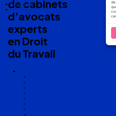
de cabinets
de 
Nous suivre
que
con
d’avocats
car
experts
en Droit
du Travail
Cabinets
Angoulême
Bayonne
Bordeaux
Cognac
Lille
Lyon
Marseille
Occitanie