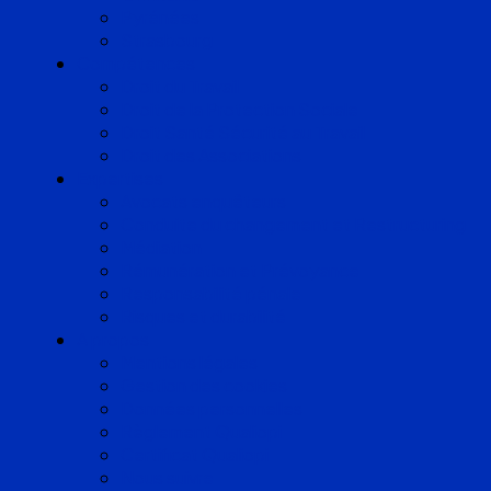
Pyrénées
Strasbourg
Compétences
Droit du Travail
Droit de la Protection Sociale
Droit Santé Sécurité au Travail
Droit des Associations
Expertises
Avocats enquêteurs
Conduite du changement et Restructuring
Médiation
Rémunération et Prévoyance
Responsabilité pénale
Risques et durabilité
A propos
Mentions légales
Gestion des cookies
Données personnelles
Règlement Qualiopi
Certificat Qualiopi
Nous suivre